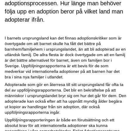
adoptionsprocessen. Hur länge man behöver
följa upp en adoption beror på vilket land man
adopterar ifrån.
I barnets ursprungsland kan det finnas adoptionskritiker som är
övertygade om att barnet skulle ha fått det bättre på
barnhem/familjehem i ursprungslandet, än att bli adopterad av en
utländsk familj. De allra flesta är dock övertygade om att en familj
är det bättre alternativet för barnet, även om familjen bor i
Sverige. Uppföljningsrapporterna är ett bevis för de som
medverkar vid internationella adoptioner på att barnen har det
bra i sina nya familjer i utlandet.
Adopterade som gör en återresa till sitt ursprungsland får ofta ta
del av uppföljningsrapporterna. Det blir en bekräftelse på att
människor i ursprungslandet bryr sig om hur det går för dem. Den
adopterade kan också efter att ha uppnått myndig ålder begära
ut kopior av handlingar från sin adoption, där också
uppföljningsrapporterna ingår.
Uppföljningsrapporteringen är både en förutsättning och ett
absolut krav för att internationella adoptioner ska kunna