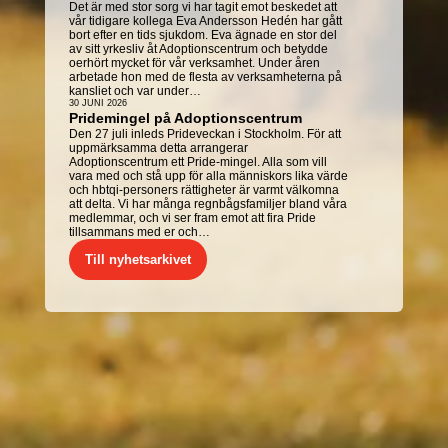
Det är med stor sorg vi har tagit emot beskedet att
vår tidigare kollega Eva Andersson Hedén har gått
bort efter en tids sjukdom. Eva ägnade en stor del
av sitt yrkesliv åt Adoptionscentrum och betydde
oerhört mycket för vår verksamhet. Under åren
arbetade hon med de flesta av verksamheterna på
kansliet och var under…
30 JUNI 2026
Pridemingel på Adoptionscentrum
Den 27 juli inleds Prideveckan i Stockholm. För att
uppmärksamma detta arrangerar
Adoptionscentrum ett Pride-mingel. Alla som vill
vara med och stå upp för alla människors lika värde
och hbtqi-personers rättigheter är varmt välkomna
att delta. Vi har många regnbågsfamiljer bland våra
medlemmar, och vi ser fram emot att fira Pride
tillsammans med er och…
Till nyhetsarkivet