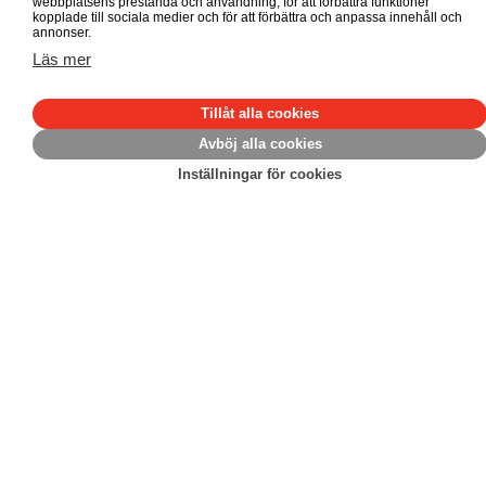
Vill du adoptera?
webbplatsens prestanda och användning, för att förbättra funktioner
kopplade till sociala medier och för att förbättra och anpassa innehåll och
annonser.
Vad bör jag tänka på om jag vill adoptera? Hur går
Läs mer
processen till? Hur sätter jag igång? Titta gärna i
kalendariet för nästa ”Nyfiken på adoption” föreläsning.
Tillåt alla cookies
Avböj alla cookies
Inställningar för cookies
Adoptera
Är du adopterad?