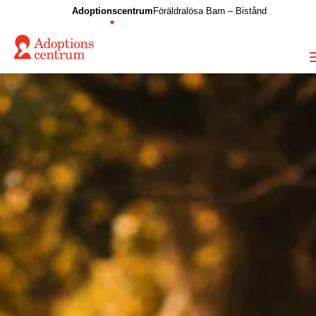
Adoptionscentrum
Föräldralösa Barn – Bistånd