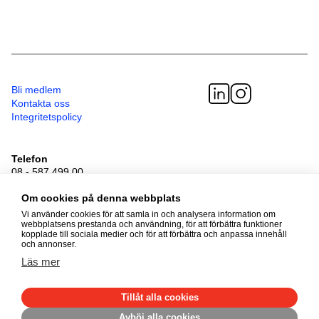
Bli medlem
Kontakta oss
Integritetspolicy
Telefon
08 - 587 499 00
Besöksadress
Om cookies på denna webbplats
Sveavägen 41
111 34 Stockholm
Vi använder cookies för att samla in och analysera information om
webbplatsens prestanda och användning, för att förbättra funktioner
kopplade till sociala medier och för att förbättra och anpassa innehåll
och annonser.
© 2026 Adoptionscentrum
Läs mer
Alla rättigheter förbehållna
Tillåt alla cookies
Avböj alla cookies