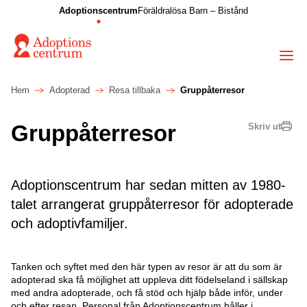
Adoptionscentrum
Föräldralösa Barn – Bistånd
Hem
Adopterad
Resa tillbaka
Gruppåterresor
Gruppåterresor
Skriv ut
Adoptionscentrum har sedan mitten av 1980-
talet arrangerat gruppåterresor för adopterade
och adoptivfamiljer.
Tanken och syftet med den här typen av resor är att du som är
adopterad ska få möjlighet att uppleva ditt födelseland i sällskap
med andra adopterade, och få stöd och hjälp både inför, under
och efter resan. Personal från Adoptionscentrum håller i