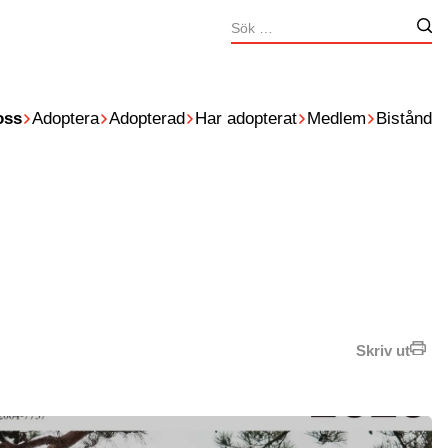
Sök
Nä
efter:
oss
Adoptera
Adopterad
Har adopterat
Medlem
Bistånd
Skriv ut