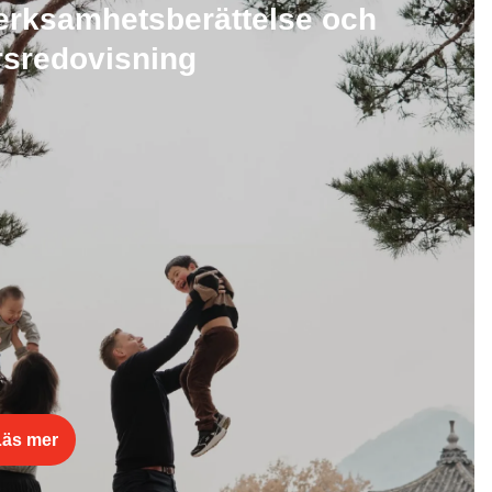
erksamhetsberättelse och
rsredovisning
Läs mer