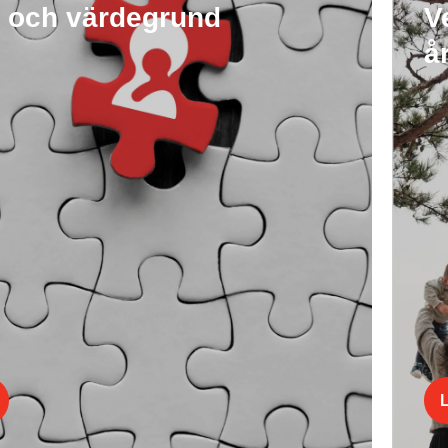
n och värdegrund
V
å