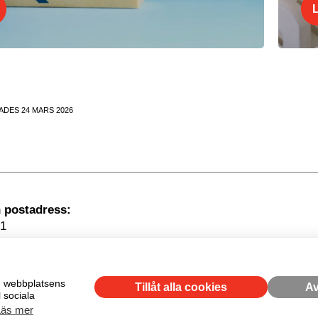
ADES 24 MARS 2026
Besöksadress
1
kholm
om webbplatsens
Tillåt alla cookies
Av
 sociala
Läs mer