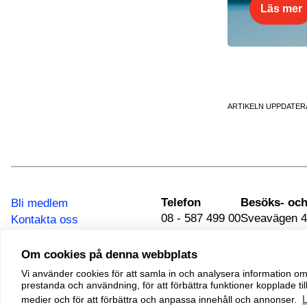
Läs mer
ARTIKELN UPPDATER
Telefon
Bli medlem
08 - 587 499 00
Sveavägen 4
Kontakta oss
111 34 Stoc
Integritetspolicy
Om cookies på denna webbplats
Vi använder cookies för att samla in och analysera information 
© 2026 Adoptionscentrum
prestanda och användning, för att förbättra funktioner kopplade till
Alla rättigheter förbehållna
medier och för att förbättra och anpassa innehåll och annonser.