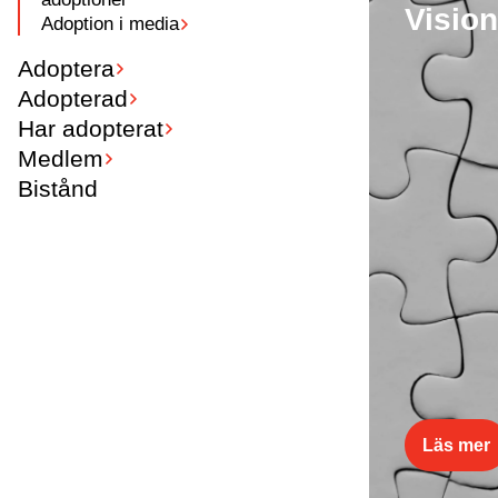
Visio
Adoption i media
Adoptera
Adopterad
Har adopterat
Medlem
Bistånd
Läs mer