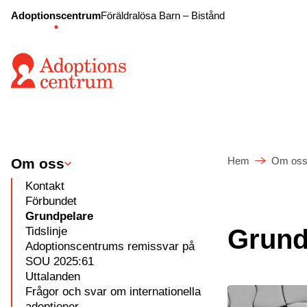
Adoptionscentrum
Föräldralösa Barn – Bistånd
Hem
Om os
Om oss
Kontakt
Förbundet
Grundpelare
Tidslinje
Grund
Adoptionscentrums remissvar på
SOU 2025:61
Uttalanden
Frågor och svar om internationella
adoptioner