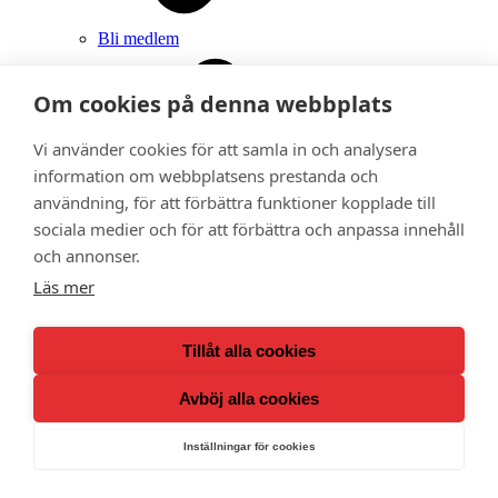
Bli medlem
Om cookies på denna webbplats
Vi använder cookies för att samla in och analysera
information om webbplatsens prestanda och
användning, för att förbättra funktioner kopplade till
sociala medier och för att förbättra och anpassa innehåll
och annonser.
Läs mer
Tillåt alla cookies
Avböj alla cookies
Inställningar för cookies
Ge bort ett medlemskap i Adoptionscentrum som
gåva
Kalender