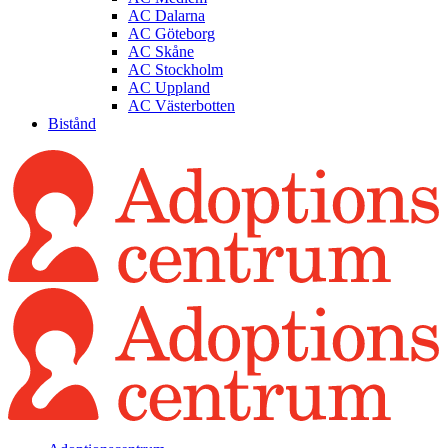
AC Dalarna
AC Göteborg
AC Skåne
AC Stockholm
AC Uppland
AC Västerbotten
Bistånd