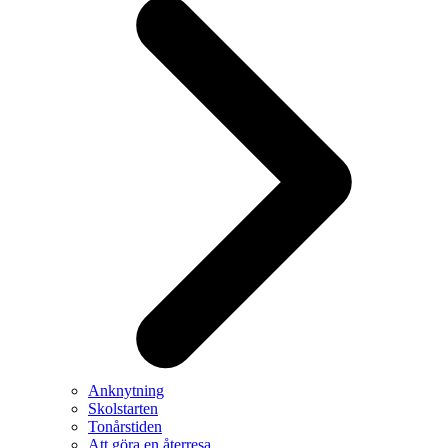
Anknytning
Skolstarten
Tonårstiden
Att göra en återresa