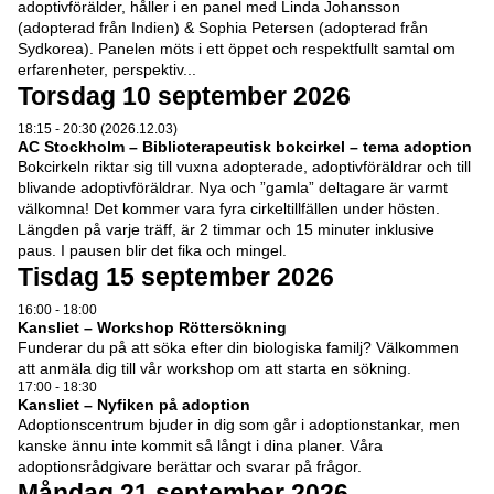
adoptivförälder, håller i en panel med Linda Johansson
(adopterad från Indien) & Sophia Petersen (adopterad från
Sydkorea). Panelen möts i ett öppet och respektfullt samtal om
erfarenheter, perspektiv...
Torsdag 10 september 2026
18:15 - 20:30 (2026.12.03)
AC Stockholm – Biblioterapeutisk bokcirkel – tema adoption
Bokcirkeln riktar sig till vuxna adopterade, adoptivföräldrar och till
blivande adoptivföräldrar. Nya och ”gamla” deltagare är varmt
välkomna! Det kommer vara fyra cirkeltillfällen under hösten.
Längden på varje träff, är 2 timmar och 15 minuter inklusive
paus. I pausen blir det fika och mingel.
Tisdag 15 september 2026
16:00 - 18:00
Kansliet – Workshop Röttersökning
Funderar du på att söka efter din biologiska familj? Välkommen
att anmäla dig till vår workshop om att starta en sökning.
17:00 - 18:30
Kansliet – Nyfiken på adoption
Adoptionscentrum bjuder in dig som går i adoptionstankar, men
kanske ännu inte kommit så långt i dina planer. Våra
adoptionsrådgivare berättar och svarar på frågor.
Måndag 21 september 2026