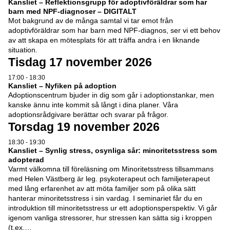
Kansliet – Reflektionsgrupp för adoptivföräldrar som har
barn med NPF-diagnoser – DIGITALT
Mot bakgrund av de många samtal vi tar emot från
adoptivföräldrar som har barn med NPF-diagnos, ser vi ett behov
av att skapa en mötesplats för att träffa andra i en liknande
situation.
Tisdag 17 november 2026
17:00 - 18:30
Kansliet – Nyfiken på adoption
Adoptionscentrum bjuder in dig som går i adoptionstankar, men
kanske ännu inte kommit så långt i dina planer. Våra
adoptionsrådgivare berättar och svarar på frågor.
Torsdag 19 november 2026
18:30 - 19:30
Kansliet – Synlig stress, osynliga sår: minoritetsstress som
adopterad
Varmt välkomna till föreläsning om Minoritetsstress tillsammans
med Helen Västberg är leg. psykoterapeut och familjeterapeut
med lång erfarenhet av att möta familjer som på olika sätt
hanterar minoritetsstress i sin vardag. I seminariet får du en
introduktion till minoritetsstress ur ett adoptionsperspektiv. Vi går
igenom vanliga stressorer, hur stressen kan sätta sig i kroppen
(t.ex.…