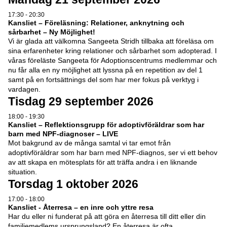
17:30 - 20:30
Kansliet – Föreläsning: Relationer, anknytning och
sårbarhet – Ny Möjlighet!
Vi är glada att välkomna Sangeeta Stridh tillbaka att föreläsa om
sina erfarenheter kring relationer och sårbarhet som adopterad. I
våras föreläste Sangeeta för Adoptionscentrums medlemmar och
nu får alla en ny möjlighet att lyssna på en repetition av del 1
samt på en fortsättnings del som har mer fokus på verktyg i
vardagen.
Tisdag 29 september 2026
18:00 - 19:30
Kansliet – Reflektionsgrupp för adoptivföräldrar som har
barn med NPF-diagnoser – LIVE
Mot bakgrund av de många samtal vi tar emot från
adoptivföräldrar som har barn med NPF-diagnos, ser vi ett behov
av att skapa en mötesplats för att träffa andra i en liknande
situation.
Torsdag 1 oktober 2026
17:00 - 18:00
Kansliet - Återresa – en inre och yttre resa
Har du eller ni funderat på att göra en återresa till ditt eller din
familjemedlems ursprungsland? En återresa är ofta