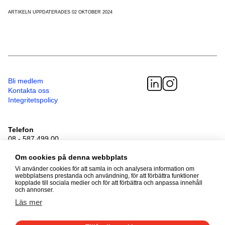
ARTIKELN UPPDATERADES 02 OKTOBER 2024
Bli medlem
Kontakta oss
Integritetspolicy
Telefon
08 - 587 499 00
Besöksadress
Sveavägen 41
Om cookies på denna webbplats
111 34 Stockholm
Vi använder cookies för att samla in och analysera information om
webbplatsens prestanda och användning, för att förbättra funktioner
kopplade till sociala medier och för att förbättra och anpassa innehåll
och annonser.
© 2026 Adoptionscentrum
Läs mer
Alla rättigheter förbehållna