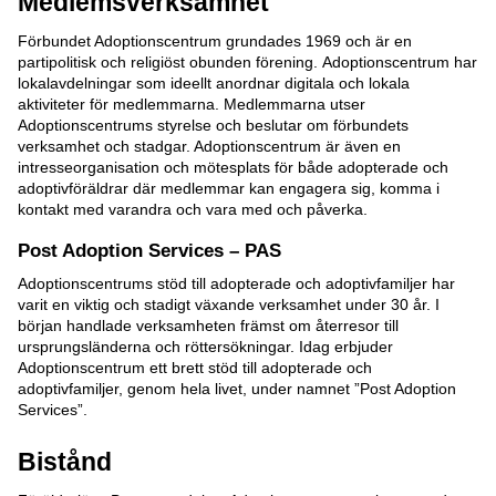
Medlemsverksamhet
Förbundet Adoptionscentrum grundades 1969 och är en
partipolitisk och religiöst obunden förening. Adoptionscentrum har
lokalavdelningar som ideellt anordnar digitala och lokala
aktiviteter för medlemmarna. Medlemmarna utser
Adoptionscentrums styrelse och beslutar om förbundets
verksamhet och stadgar. Adoptionscentrum är även en
intresseorganisation och mötesplats för både adopterade och
adoptivföräldrar där medlemmar kan engagera sig, komma i
kontakt med varandra och vara med och påverka.
Post Adoption Services – PAS
Adoptionscentrums stöd till adopterade och adoptivfamiljer har
varit en viktig och stadigt växande verksamhet under 30 år. I
början handlade verksamheten främst om återresor till
ursprungsländerna och röttersökningar. Idag erbjuder
Adoptionscentrum ett brett stöd till adopterade och
adoptivfamiljer, genom hela livet, under namnet ”Post Adoption
Services”.
Bistånd