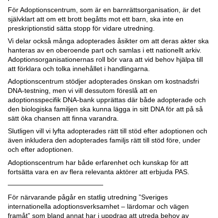
För Adoptionscentrum, som är en barnrättsorganisation, är det
självklart att om ett brott begåtts mot ett barn, ska inte en
preskriptionstid sätta stopp för vidare utredning.
Vi delar också många adopterades åsikter om att deras akter ska
hanteras av en oberoende part och samlas i ett nationellt arkiv.
Adoptionsorganisationernas roll bör vara att vid behov hjälpa till
att förklara och tolka innehållet i handlingarna.
Adoptionscentrum stödjer adopterades önskan om kostnadsfri
DNA-testning, men vi vill dessutom föreslå att en
adoptionsspecifik DNA-bank upprättas där både adopterade och
den biologiska familjen ska kunna lägga in sitt DNA för att på så
sätt öka chansen att finna varandra.
Slutligen vill vi lyfta adopterades rätt till stöd efter adoptionen och
även inkludera den adopterades familjs rätt till stöd före, under
och efter adoptionen.
Adoptionscentrum har både erfarenhet och kunskap för att
fortsätta vara en av flera relevanta aktörer att erbjuda PAS.
——————————————
För närvarande pågår en statlig utredning ”Sveriges
internationella adoptionsverksamhet – lärdomar och vägen
framåt” som bland annat har i uppdrag att utreda behov av