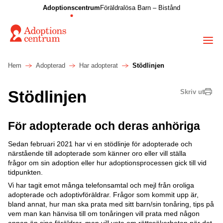
Adoptionscentrum
Föräldralösa Barn – Bistånd
Hem
Adopterad
Har adopterat
Stödlinjen
Stödlinjen
Skriv ut
För adopterade och deras anhöriga
Sedan februari 2021 har vi en stödlinje för adopterade och
närstående till adopterade som känner oro eller vill ställa
frågor om sin adoption eller hur adoptionsprocessen gick till vid
tidpunkten.
Vi har tagit emot många telefonsamtal och mejl från oroliga
adopterade och adoptivföräldrar. Frågor som kommit upp är,
bland annat, hur man ska prata med sitt barn/sin tonåring, tips på
vem man kan hänvisa till om tonåringen vill prata med någon
annan än sina föräldrar, man vill veta om rättssäkerheten när det