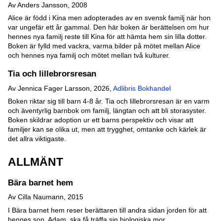
Av Anders Jansson, 2008
Alice är född i Kina men adopterades av en svensk familj när hon
var ungefär ett år gammal. Den här boken är berättelsen om hur
hennes nya familj reste till Kina för att hämta hem sin lilla dotter.
Boken är fylld med vackra, varma bilder på mötet mellan Alice
och hennes nya familj och mötet mellan två kulturer.
Tia och lillebrorsresan
Av Jennica Fager Larsson, 2026,
Adlibris Bokhandel
Boken riktar sig till barn 4-8 år. Tia och lillebrorsresan är en varm
och äventyrlig barnbok om familj, längtan och att bli storasyster.
Boken skildrar adoption ur ett barns perspektiv och visar att
familjer kan se olika ut, men att trygghet, omtanke och kärlek är
det allra viktigaste.
ALLMÄNT
Bära barnet hem
Av Cilla Naumann, 2015
I Bära barnet hem reser berättaren till andra sidan jorden för att
hennes son, Adam, ska få träffa sin biologiska mor.