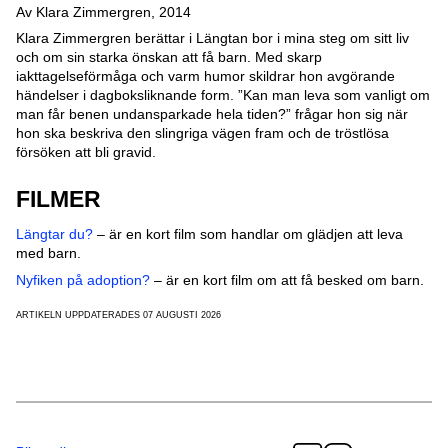
Av Klara Zimmergren, 2014
Klara Zimmergren berättar i Längtan bor i mina steg om sitt liv
och om sin starka önskan att få barn. Med skarp
iakttagelseförmåga och varm humor skildrar hon avgörande
händelser i dagboksliknande form. ”Kan man leva som vanligt om
man får benen undansparkade hela tiden?” frågar hon sig när
hon ska beskriva den slingriga vägen fram och de tröstlösa
försöken att bli gravid.
FILMER
Längtar
du?
– är en kort film som handlar om glädjen att leva
med barn.
Nyfik
en på adoption?
– är en kort film om att få besked om barn.
ARTIKELN UPPDATERADES 07 AUGUSTI 2026