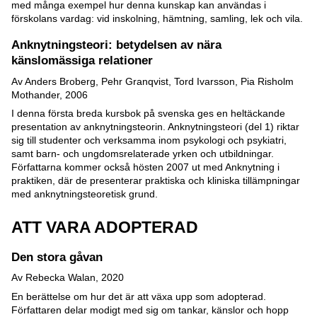
med många exempel hur denna kunskap kan användas i
förskolans vardag: vid inskolning, hämtning, samling, lek och vila.
Anknytningsteori: betydelsen av nära
känslomässiga relationer
Av Anders Broberg, Pehr Granqvist, Tord Ivarsson, Pia Risholm
Mothander, 2006
I denna första breda kursbok på svenska ges en heltäckande
presentation av anknytningsteorin. Anknytningsteori (del 1) riktar
sig till studenter och verksamma inom psykologi och psykiatri,
samt barn- och ungdomsrelaterade yrken och utbildningar.
Författarna kommer också hösten 2007 ut med Anknytning i
praktiken, där de presenterar praktiska och kliniska tillämpningar
med anknytningsteoretisk grund.
ATT VARA ADOPTERAD
Den stora gåvan
Av Rebecka Walan, 2020
En berättelse om hur det är att växa upp som adopterad.
Författaren delar modigt med sig om tankar, känslor och hopp