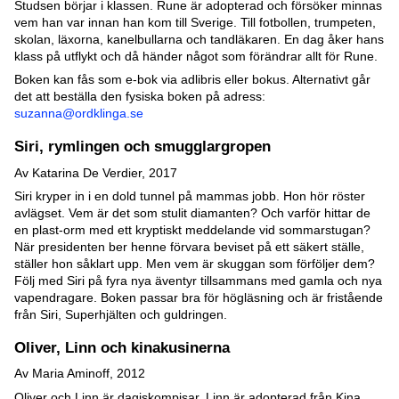
Studsen börjar i klassen. Rune är adopterad och försöker minnas
vem han var innan han kom till Sverige. Till fotbollen, trumpeten,
skolan, läxorna, kanelbullarna och tandläkaren. En dag åker hans
klass på utflykt och då händer något som förändrar allt för Rune.
Boken kan fås som e-bok via adlibris eller bokus. Alternativt går
det att beställa den fysiska boken på adress:
suzanna@ordklinga.se
Siri, rymlingen och smugglargropen
Av Katarina De Verdier, 2017
Siri kryper in i en dold tunnel på mammas jobb. Hon hör röster
avlägset. Vem är det som stulit diamanten? Och varför hittar de
en plast-orm med ett kryptiskt meddelande vid sommarstugan?
När presidenten ber henne förvara beviset på ett säkert ställe,
ställer hon såklart upp. Men vem är skuggan som förföljer dem?
Följ med Siri på fyra nya äventyr tillsammans med gamla och nya
vapendragare. Boken passar bra för högläsning och är fristående
från Siri, Superhjälten och guldringen.
Oliver, Linn och kinakusinerna
Av Maria Aminoff, 2012
Oliver och Linn är dagiskompisar. Linn är adopterad från Kina.