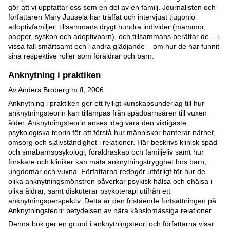
gör att vi uppfattar oss som en del av en familj. Journalisten och
författaren Mary Juusela har träffat och intervjuat tjugonio
adoptivfamiljer, tillsammans drygt hundra individer (mammor,
pappor, syskon och adoptivbarn), och tillsammans berättar de – i
vissa fall smärtsamt och i andra glädjande – om hur de har funnit
sina respektive roller som föräldrar och barn.
Anknytning i praktiken
Av Anders Broberg m.fl, 2006
Anknytning i praktiken ger ett fylligt kunskapsunderlag till hur
anknytningsteorin kan tillämpas från spädbarnsåren till vuxen
ålder. Anknytningsteorin anses idag vara den viktigaste
psykologiska teorin för att förstå hur människor hanterar närhet,
omsorg och självständighet i relationer. Här beskrivs klinisk späd-
och småbarnspsykologi, föräldraskap och familjeliv samt hur
forskare och kliniker kan mäta anknytningstrygghet hos barn,
ungdomar och vuxna. Författarna redogör utförligt för hur de
olika anknytningsmönstren påverkar psykisk hälsa och ohälsa i
olika åldrar, samt diskuterar psykoterapi utifrån ett
anknytningsperspektiv. Detta är den fristående fortsättningen på
Anknytningsteori: betydelsen av nära känslomässiga relationer.
Denna bok ger en grund i anknytningsteori och författarna visar