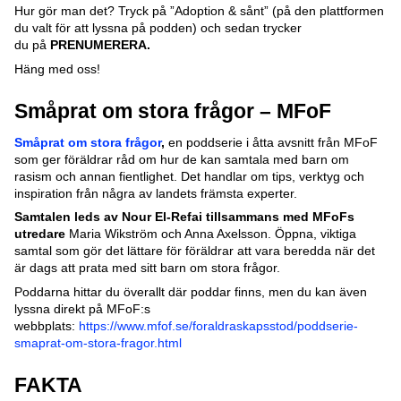
Hur gör man det? Tryck på ”Adoption & sånt” (på den plattformen
du valt för att lyssna på podden) och sedan trycker
du på
PRENUMERERA.
Häng med oss!
Småprat om stora frågor – MFoF
Småprat om stora frågor
,
en poddserie i åtta avsnitt från MFoF
som ger föräldrar råd om hur de kan samtala med barn om
rasism och annan fientlighet. Det handlar om tips, verktyg och
inspiration från några av landets främsta experter.
Samtalen leds av Nour El-Refai tillsammans med MFoFs
utredare
Maria Wikström och Anna Axelsson. Öppna, viktiga
samtal som gör det lättare för föräldrar att vara beredda när det
är dags att prata med sitt barn om stora frågor.
Poddarna hittar du överallt där poddar finns, men du kan även
lyssna direkt på MFoF:s
webbplats:
https://www.mfof.se/foraldraskapsstod/poddserie-
smaprat-om-stora-fragor.html
FAKTA