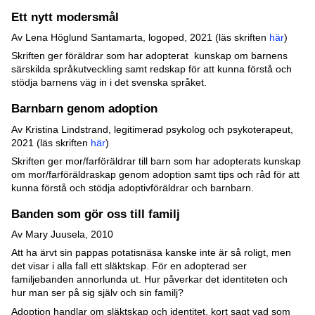
Ett nytt modersmål
Av Lena Höglund Santamarta, logoped, 2021 (läs skriften
här
)
Skriften ger föräldrar som har adopterat kunskap om barnens
särskilda språkutveckling samt redskap för att kunna förstå och
stödja barnens väg in i det svenska språket.
Barnbarn genom adoption
Av Kristina Lindstrand, legitimerad psykolog och psykoterapeut,
2021 (läs skriften
här
)
Skriften ger mor/farföräldrar till barn som har adopterats kunskap
om mor/farföräldraskap genom adoption samt tips och råd för att
kunna förstå och stödja adoptivföräldrar och barnbarn.
Banden som gör oss till familj
Av Mary Juusela, 2010
Att ha ärvt sin pappas potatisnäsa kanske inte är så roligt, men
det visar i alla fall ett släktskap. För en adopterad ser
familjebanden annorlunda ut. Hur påverkar det identiteten och
hur man ser på sig själv och sin familj?
Adoption handlar om släktskap och identitet, kort sagt vad som