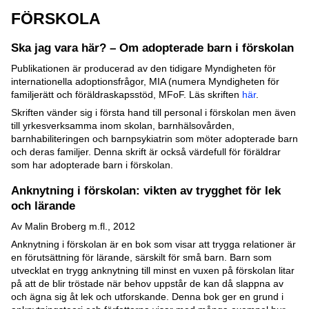
FÖRSKOLA
Ska jag vara här? – Om adopterade barn i förskolan
Publikationen är producerad av den tidigare Myndigheten för
internationella adoptionsfrågor, MIA (numera Myndigheten för
familjerätt och föräldraskapsstöd, MFoF. Läs skriften
här
.
Skriften vänder sig i första hand till personal i förskolan men även
till yrkesverksamma inom skolan, barnhälsovården,
barnhabiliteringen och barnpsykiatrin som möter adopterade barn
och deras familjer. Denna skrift är också värdefull för föräldrar
som har adopterade barn i förskolan.
Anknytning i förskolan: vikten av trygghet för lek
och lärande
Av Malin Broberg m.fl., 2012
Anknytning i förskolan är en bok som visar att trygga relationer är
en förutsättning för lärande, särskilt för små barn. Barn som
utvecklat en trygg anknytning till minst en vuxen på förskolan litar
på att de blir tröstade när behov uppstår de kan då slappna av
och ägna sig åt lek och utforskande. Denna bok ger en grund i