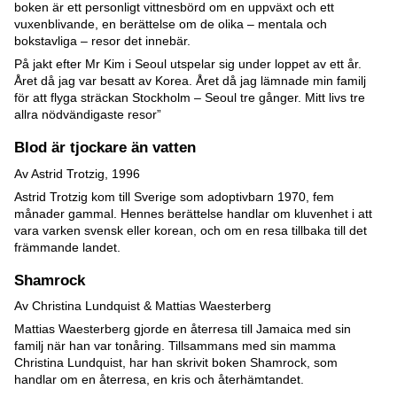
boken är ett personligt vittnesbörd om en uppväxt och ett
vuxenblivande, en berättelse om de olika – mentala och
bokstavliga – resor det innebär.
På jakt efter Mr Kim i Seoul utspelar sig under loppet av ett år.
Året då jag var besatt av Korea. Året då jag lämnade min familj
för att flyga sträckan Stockholm – Seoul tre gånger. Mitt livs tre
allra nödvändigaste resor”
Blod är tjockare än vatten
Av Astrid Trotzig, 1996
Astrid Trotzig kom till Sverige som adoptivbarn 1970, fem
månader gammal. Hennes berättelse handlar om kluvenhet i att
vara varken svensk eller korean, och om en resa tillbaka till det
främmande landet.
Shamrock
Av Christina Lundquist & Mattias Waesterberg
Mattias Waesterberg gjorde en återresa till Jamaica med sin
familj när han var tonåring. Tillsammans med sin mamma
Christina Lundquist, har han skrivit boken Shamrock, som
handlar om en återresa, en kris och återhämtandet.