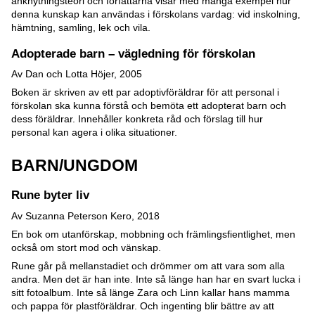
anknytningsteori och författarna visar med många exempel hur
denna kunskap kan användas i förskolans vardag: vid inskolning,
hämtning, samling, lek och vila.
Adopterade barn – vägledning för förskolan
Av Dan och Lotta Höjer, 2005
Boken är skriven av ett par adoptivföräldrar för att personal i
förskolan ska kunna förstå och bemöta ett adopterat barn och
dess föräldrar. Innehåller konkreta råd och förslag till hur
personal kan agera i olika situationer.
BARN/UNGDOM
Rune byter liv
Av Suzanna Peterson Kero, 2018
En bok om utanförskap, mobbning och främlingsfientlighet, men
också om stort mod och vänskap.
Rune går på mellanstadiet och drömmer om att vara som alla
andra. Men det är han inte. Inte så länge han har en svart lucka i
sitt fotoalbum. Inte så länge Zara och Linn kallar hans mamma
och pappa för plastföräldrar. Och ingenting blir bättre av att