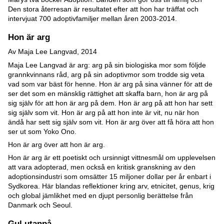
Den stora återresan är resultatet efter att hon har träffat och
intervjuat 700 adoptivfamiljer mellan åren 2003-2014.
Hon är arg
Av Maja Lee Langvad, 2014
Maja Lee Langvad är arg: arg på sin biologiska mor som följde
grannkvinnans råd, arg på sin adoptivmor som trodde sig veta
vad som var bäst för henne. Hon är arg på sina vänner för att de
ser det som en mänsklig rättighet att skaffa barn, hon är arg på
sig själv för att hon är arg på dem. Hon är arg på att hon har sett
sig själv som vit. Hon är arg på att hon inte är vit, nu när hon
ändå har sett sig själv som vit. Hon är arg över att få höra att hon
ser ut som Yoko Ono.
Hon är arg över att hon är arg.
Hon är arg är ett poetiskt och ursinnigt vittnesmål om upplevelsen
att vara adopterad, men också en kritisk granskning av den
adoptionsindustri som omsätter 15 miljoner dollar per år enbart i
Sydkorea. Här blandas reflektioner kring arv, etnicitet, genus, krig
och global jämlikhet med en djupt personlig berättelse från
Danmark och Seoul.
Gul utanpå