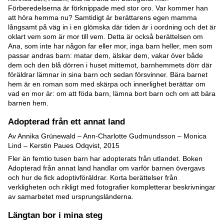
Förberedelserna är förknippade med stor oro. Var kommer han
att höra hemma nu? Samtidigt är berättarens egen mamma
långsamt på väg in i en glömska där tiden är i oordning och det är
oklart vem som är mor till vem. Detta är också berättelsen om
Ana, som inte har någon far eller mor, inga barn heller, men som
passar andras barn: matar dem, älskar dem, vakar över både
dem och den blå dörren i huset mittemot, barnhemmets dörr där
föräldrar lämnar in sina barn och sedan försvinner. Bära barnet
hem är en roman som med skärpa och innerlighet berättar om
vad en mor är: om att föda barn, lämna bort barn och om att bära
barnen hem.
Adopterad från ett annat land
Av Annika Grünewald – Ann-Charlotte Gudmundsson – Monica
Lind – Kerstin Paues Odqvist, 2015
Fler än femtio tusen barn har adopterats från utlandet. Boken
Adopterad från annat land handlar om varför barnen övergavs
och hur de fick adoptivföräldrar. Korta berättelser från
verkligheten och rikligt med fotografier kompletterar beskrivningar
av samarbetet med ursprungsländerna.
Längtan bor i mina steg