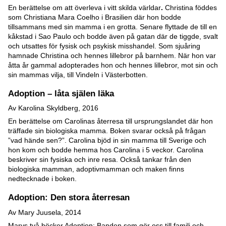
En berättelse om att överleva i vitt skilda världar
.
Christina föddes
som Christiana Mara Coelho i Brasilien där hon bodde
tillsammans med sin mamma i en grotta. Senare flyttade de till en
kåkstad i Sao Paulo och bodde även på gatan där de tiggde, svalt
och utsattes för fysisk och psykisk misshandel. Som sjuåring
hamnade Christina och hennes lillebror på barnhem. När hon var
åtta år gammal adopterades hon och hennes lillebror, mot sin och
sin mammas vilja, till Vindeln i Västerbotten.
Adoption – låta själen läka
Av Karolina Skyldberg, 2016
En berättelse om Carolinas återresa till ursprungslandet där hon
träffade sin biologiska mamma. Boken svarar också på frågan
”vad hände sen?”. Carolina bjöd in sin mamma till Sverige och
hon kom och bodde hemma hos Carolina i 5 veckor. Carolina
beskriver sin fysiska och inre resa. Också tankar från den
biologiska mamman, adoptivmamman och maken finns
nedtecknade i boken.
Adoption: Den stora återresan
Av Mary Juusela, 2014
Marys två böcker Adoption: Banden som gör oss till familj och