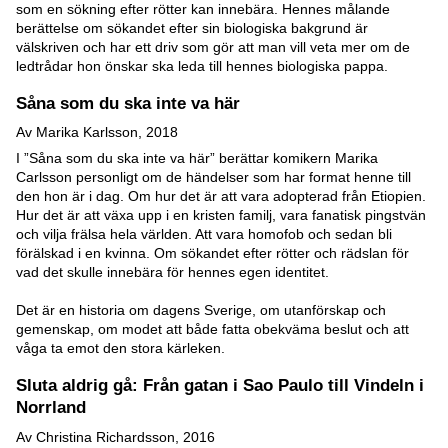
som en sökning efter rötter kan innebära. Hennes målande
berättelse om sökandet efter sin biologiska bakgrund är
välskriven och har ett driv som gör att man vill veta mer om de
ledtrådar hon önskar ska leda till hennes biologiska pappa.
Såna som du ska inte va här
Av Marika Karlsson, 2018
I ”Såna som du ska inte va här” berättar komikern Marika
Carlsson personligt om de händelser som har format henne till
den hon är i dag. Om hur det är att vara adopterad från Etiopien.
Hur det är att växa upp i en kristen familj, vara fanatisk pingstvän
och vilja frälsa hela världen. Att vara homofob och sedan bli
förälskad i en kvinna. Om sökandet efter rötter och rädslan för
vad det skulle innebära för hennes egen identitet.
Det är en historia om dagens Sverige, om utanförskap och
gemenskap, om modet att både fatta obekväma beslut och att
våga ta emot den stora kärleken.
Sluta aldrig gå: Från gatan i Sao Paulo till Vindeln i
Norrland
Av Christina Richardsson, 2016