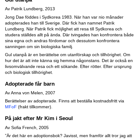
Av Patrik Lundberg, 2013
Jong Dae föddes i Sydkorea 1983. När han var nio månader
adopterades han till Sverige. Där fick han namnet Patrik
Lundberg. När Patrik fick möjlighet att resa till Sydkorea och
studera ställdes allt på ända. Där tvingades han konfrontera både
sina egna och andras fördomar och dessutom konfrontera
sanningen om sin biologiska familj.
Gul utanpå är en berättelse om utanförskap och tillhörighet. Om
hur det är att inte känna sig hemma någonstans. Det är också en
livsomvälvande resa och ett sökande. Efter rötter. Efter ursprung
och biologisk tillhörighet.
Adopterade får barn
Av Anna von Melen, 2007
Berättelser av adopterade. Finns att beställa kostnadsfritt via
MFoF
(frakt tillkommer).
På jakt efter Mr Kim i Seoul
Av Sofia French, 2005
”Är det här en adoptionsbok? Javisst, men framför allt tror jag att