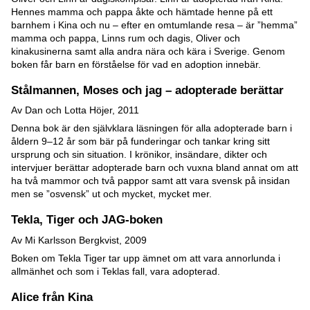
Hennes mamma och pappa åkte och hämtade henne på ett
barnhem i Kina och nu – efter en omtumlande resa – är ”hemma”
mamma och pappa, Linns rum och dagis, Oliver och
kinakusinerna samt alla andra nära och kära i Sverige. Genom
boken får barn en förståelse för vad en adoption innebär.
Stålmannen, Moses och jag – adopterade berättar
Av Dan och Lotta Höjer, 2011
Denna bok är den självklara läsningen för alla adopterade barn i
åldern 9–12 år som bär på funderingar och tankar kring sitt
ursprung och sin situation. I krönikor, insändare, dikter och
intervjuer berättar adopterade barn och vuxna bland annat om att
ha två mammor och två pappor samt att vara svensk på insidan
men se ”osvensk” ut och mycket, mycket mer.
Tekla, Tiger och JAG-boken
Av Mi Karlsson Bergkvist, 2009
Boken om Tekla Tiger tar upp ämnet om att vara annorlunda i
allmänhet och som i Teklas fall, vara adopterad.
Alice från Kina