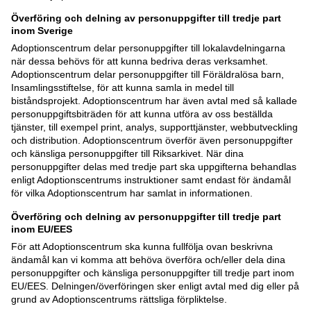
Överföring och delning av personuppgifter till tredje part
inom Sverige
Adoptionscentrum delar personuppgifter till lokalavdelningarna
när dessa behövs för att kunna bedriva deras verksamhet.
Adoptionscentrum delar personuppgifter till Föräldralösa barn,
Insamlingsstiftelse, för att kunna samla in medel till
biståndsprojekt. Adoptionscentrum har även avtal med så kallade
personuppgiftsbiträden för att kunna utföra av oss beställda
tjänster, till exempel print, analys, supporttjänster, webbutveckling
och distribution. Adoptionscentrum överför även personuppgifter
och känsliga personuppgifter till Riksarkivet. När dina
personuppgifter delas med tredje part ska uppgifterna behandlas
enligt Adoptionscentrums instruktioner samt endast för ändamål
för vilka Adoptionscentrum har samlat in informationen.
Överföring och delning av personuppgifter till tredje part
inom EU/EES
För att Adoptionscentrum ska kunna fullfölja ovan beskrivna
ändamål kan vi komma att behöva överföra och/eller dela dina
personuppgifter och känsliga personuppgifter till tredje part inom
EU/EES. Delningen/överföringen sker enligt avtal med dig eller på
grund av Adoptionscentrums rättsliga förpliktelse.