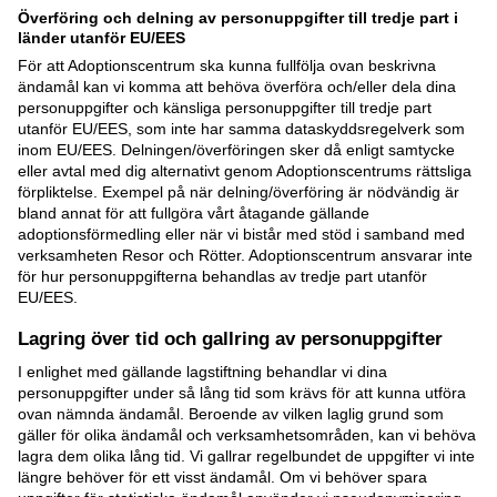
Överföring och delning av personuppgifter till tredje part i
länder utanför EU/EES
För att Adoptionscentrum ska kunna fullfölja ovan beskrivna
ändamål kan vi komma att behöva överföra och/eller dela dina
personuppgifter och känsliga personuppgifter till tredje part
utanför EU/EES, som inte har samma dataskyddsregelverk som
inom EU/EES. Delningen/överföringen sker då enligt samtycke
eller avtal med dig alternativt genom Adoptionscentrums rättsliga
förpliktelse. Exempel på när delning/överföring är nödvändig är
bland annat för att fullgöra vårt åtagande gällande
adoptionsförmedling eller när vi bistår med stöd i samband med
verksamheten Resor och Rötter. Adoptionscentrum ansvarar inte
för hur personuppgifterna behandlas av tredje part utanför
EU/EES.
Lagring över tid och gallring av personuppgifter
I enlighet med gällande lagstiftning behandlar vi dina
personuppgifter under så lång tid som krävs för att kunna utföra
ovan nämnda ändamål. Beroende av vilken laglig grund som
gäller för olika ändamål och verksamhetsområden, kan vi behöva
lagra dem olika lång tid. Vi gallrar regelbundet de uppgifter vi inte
längre behöver för ett visst ändamål. Om vi behöver spara