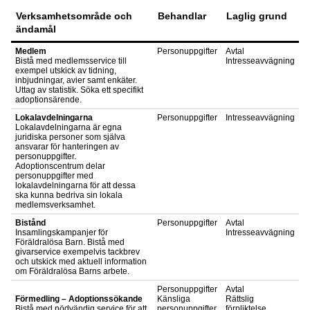
Verksamhetsområde och
Behandlar
Laglig grund
ändamål
Medlem
Personuppgifter
Avtal
Bistå med medlemsservice till
Intresseavvägning
exempel utskick av tidning,
inbjudningar, avier samt enkäter.
Uttag av statistik. Söka ett specifikt
adoptionsärende.
Lokalavdelningarna
Personuppgifter
Intresseavvägning
Lokalavdelningarna är egna
juridiska personer som själva
ansvarar för hanteringen av
personuppgifter.
Adoptionscentrum delar
personuppgifter med
lokalavdelningarna för att dessa
ska kunna bedriva sin lokala
medlemsverksamhet.
Bistånd
Personuppgifter
Avtal
Insamlingskampanjer för
Intresseavvägning
Föräldralösa Barn. Bistå med
givarservice exempelvis tackbrev
och utskick med aktuell information
om Föräldralösa Barns arbete.
Personuppgifter
Avtal
Förmedling – Adoptionssökande
Känsliga
Rättslig
Bistå med nödvändig service för att
personuppgifter
förpliktelse