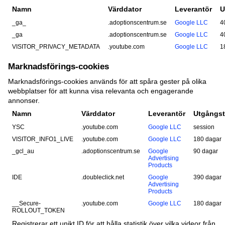
Namn
Värddator
Leverantör
U
_ga_
.adoptionscentrum.se
Google LLC
4
_ga
.adoptionscentrum.se
Google LLC
4
VISITOR_PRIVACY_METADATA
.youtube.com
Google LLC
1
Marknadsförings-cookies
Marknadsförings-cookies används för att spåra gester på olika
webbplatser för att kunna visa relevanta och engagerande
annonser.
Namn
Värddator
Leverantör
Utgångst
YSC
.youtube.com
Google LLC
session
VISITOR_INFO1_LIVE
.youtube.com
Google LLC
180 dagar
_gcl_au
.adoptionscentrum.se
Google
90 dagar
Advertising
Products
IDE
.doubleclick.net
Google
390 dagar
Advertising
Products
__Secure-
.youtube.com
Google LLC
180 dagar
ROLLOUT_TOKEN
Registrerar ett unikt ID för att hålla statistik över vilka videor från