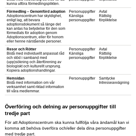
kunna utföra förmedlingsplikten.
Förmedling – Genomförd adoption
Personuppgifter
Avtal
Adoptionscentrum har skyldighet,
Känsliga
Rättslig
enligt lag, att bevara
personuppgifter
förpliktelse
adoptionsdokument så länge det
kan antas ha betydelse för den som
förmedlats för adoption genom
Adoptionscentrum, eller för honom
eller henne närstående personer.
Resor och Rötter
Personuppgifter
Avtal
Bistå med individuellt anpassat råd
Känsliga
Rättslig
och stöd i samband med
personuppgifter
förpliktelse
(upp)sökning och återförening av
biologiskt och kulturellt ursprung.
Kopiera adoptionshandlingar.
Hemsidan
Personuppgifter
Samtycke
Bistå med information om vår
Intresseavvägning
verksamhet samt riktad information
till våra medlemmar.
Överföring och delning av personuppgifter till
tredje part
För att Adoptionscentrum ska kunna fullfölja våra ändamål kan vi
komma att behöva överföra och/eller dela dina personuppgifter
med tredje part.