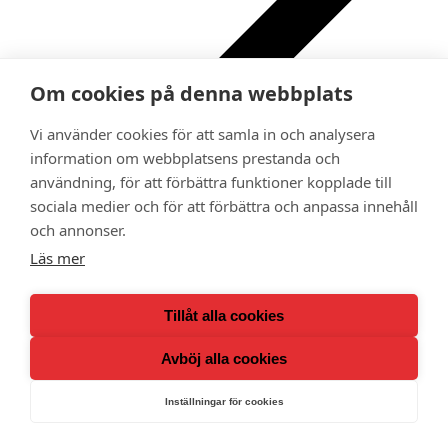
Om cookies på denna webbplats
Vi använder cookies för att samla in och analysera
information om webbplatsens prestanda och
Ge bort ett medlemskap i Adoptionscentrum som
användning, för att förbättra funktioner kopplade till
gåva
sociala medier och för att förbättra och anpassa innehåll
Kalender
Medlemsförmåner
och annonser.
Lokalavdelningar
Läs mer
Tillåt alla cookies
Avböj alla cookies
Inställningar för cookies