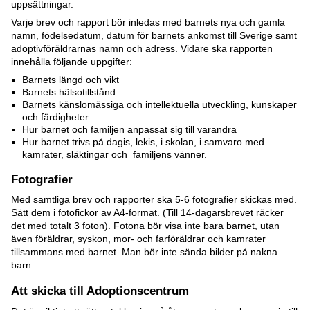
uppsättningar.
Varje brev och rapport bör inledas med barnets nya och gamla
namn, födelsedatum, datum för barnets ankomst till Sverige samt
adoptivföräldrarnas namn och adress. Vidare ska rapporten
innehålla följande uppgifter:
Barnets längd och vikt
Barnets hälsotillstånd
Barnets känslomässiga och intellektuella utveckling, kunskaper
och färdigheter
Hur barnet och familjen anpassat sig till varandra
Hur barnet trivs på dagis, lekis, i skolan, i samvaro med
kamrater, släktingar och familjens vänner.
Fotografier
Med samtliga brev och rapporter ska 5-6 fotografier skickas med.
Sätt dem i fotofickor av A4-format. (Till 14-dagarsbrevet räcker
det med totalt 3 foton). Fotona bör visa inte bara barnet, utan
även föräldrar, syskon, mor- och farföräldrar och kamrater
tillsammans med barnet. Man bör inte sända bilder på nakna
barn.
Att skicka till Adoptionscentrum