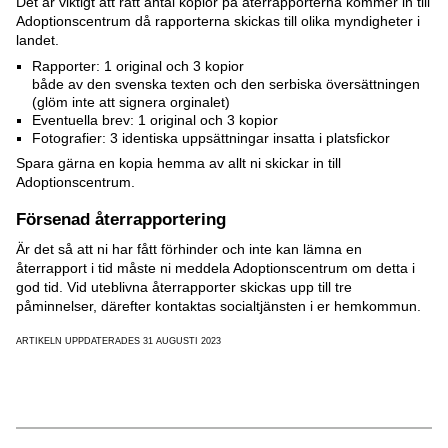
Det är viktigt att rätt antal kopior på återrapporterna kommer in till
Adoptionscentrum då rapporterna skickas till olika myndigheter i
landet.
Rapporter: 1 original och 3 kopior
både av den svenska texten och den serbiska översättningen
(glöm inte att signera orginalet)
Eventuella brev: 1 original och 3 kopior
Fotografier: 3 identiska uppsättningar insatta i platsfickor
Spara gärna en kopia hemma av allt ni skickar in till
Adoptionscentrum.
Försenad återrapportering
Är det så att ni har fått förhinder och inte kan lämna en
återrapport i tid måste ni meddela Adoptionscentrum om detta i
god tid. Vid uteblivna återrapporter skickas upp till tre
påminnelser, därefter kontaktas socialtjänsten i er hemkommun.
ARTIKELN UPPDATERADES 31 AUGUSTI 2023