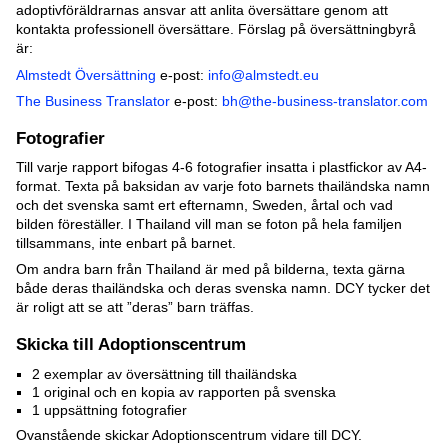
adoptivföräldrarnas ansvar att anlita översättare genom att
kontakta professionell översättare. Förslag på översättningbyrå
är:
Almstedt Översättning
e-post:
info@almstedt.eu
The Business Translator
e-post:
bh@the-business-translator.com
Fotografier
Till varje rapport bifogas 4-6 fotografier insatta i plastfickor av A4-
format. Texta på baksidan av varje foto barnets thailändska namn
och det svenska samt ert efternamn, Sweden, årtal och vad
bilden föreställer. I Thailand vill man se foton på hela familjen
tillsammans, inte enbart på barnet.
Om andra barn från Thailand är med på bilderna, texta gärna
både deras thailändska och deras svenska namn. DCY tycker det
är roligt att se att ”deras” barn träffas.
Skicka till Adoptionscentrum
2 exemplar av översättning till thailändska
1 original och en kopia av rapporten på svenska
1 uppsättning fotografier
Ovanstående skickar Adoptionscentrum vidare till DCY.