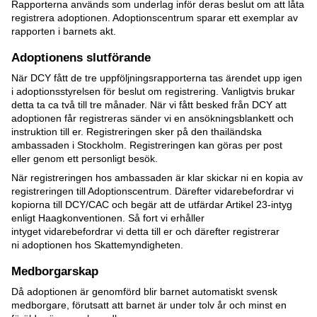
Rapporterna används som underlag inför deras beslut om att låta
registrera adoptionen. Adoptionscentrum sparar ett exemplar av
rapporten i barnets akt.
Adoptionens slutförande
När DCY fått de tre uppföljningsrapporterna tas ärendet upp igen
i adoptionsstyrelsen för beslut om registrering. Vanligtvis brukar
detta ta ca två till tre månader. När vi fått besked från DCY att
adoptionen får registreras sänder vi en ansökningsblankett och
instruktion till er. Registreringen sker på den thailändska
ambassaden i Stockholm. Registreringen kan göras per post
eller genom ett personligt besök.
När registreringen hos ambassaden är klar skickar ni en kopia av
registreringen till Adoptionscentrum. Därefter vidarebefordrar vi
kopiorna till DCY/CAC och begär att de utfärdar Artikel 23-intyg
enligt Haagkonventionen. Så fort vi erhåller
intyget vidarebefordrar vi detta till er och därefter registrerar
ni adoptionen hos Skattemyndigheten.
Medborgarskap
Då adoptionen är genomförd blir barnet automatiskt svensk
medborgare, förutsatt att barnet är under tolv år och minst en