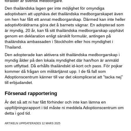
förälder är svensk medborgare.
Den thailändska lagen ger inte möjlighet för omyndiga
adoptivbarn att upphäva det thailändska medborgarskapet även
om hen har fått ett annat medborgarskap. Därmed kan inte heller
adoptivföräldrarna göra det å barnets vägnar. En adopterad som
är myndig, 20 år, kan få sitt thailändska medborgarskap upphävt
genom en deklaration enligt särskilt formulär, antingen på
thailändska ambassaden i Stockholm eller hos myndighet i
Thailand.
Den adopterade kan aktivera sitt thailändska medborgarskap i
myndig ålder på den lokala myndighet där han/hon är anmäld
som utflyttad. Då erhålls thailändskt id-kort och pass. För pojkar
kommer då frågan om militärtjänst upp. I de få fall som
Adoptionscentrum känner till var det okomplicerat att ”tacka nej”
till erbjudandet.
Försenad rapportering
Är det så att ni har fått förhinder och inte kan lämna en
uppföljningsrapport i tid måste ni meddela Adoptionscentrum om
detta i god tid.
ARTIKELN UPPDATERADES 12 MARS 2025