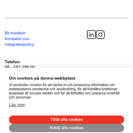
Bli medlem
Kontakta oss
Integritetspolicy
Telefon
08 - 587 499 00
Besöksadress
Sveavägen 41
Om cookies på denna webbplats
111 34 Stockholm
Vi använder cookies för att samla in och analysera information om
webbplatsens prestanda och användning, för att förbättra funktioner
kopplade till sociala medier och för att förbättra och anpassa innehåll
och annonser.
© 2026 Adoptionscentrum
Läs mer
Alla rättigheter förbehållna
Tillåt alla cookies
Avböj alla cookies