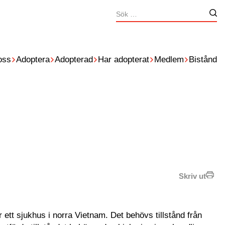
Sök
Nä
efter:
oss
Adoptera
Adopterad
Har adopterat
Medlem
Bistånd
Skriv ut
 ett sjukhus i norra Vietnam. Det behövs tillstånd från