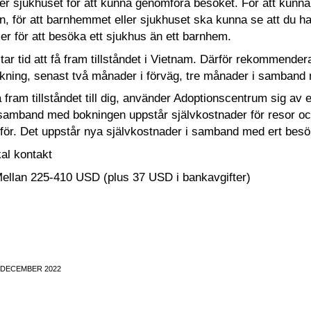
r sjukhuset för att kunna genomföra besöket. För att kunna u
on, för att barnhemmet eller sjukhuset ska kunna se att du har
ler för att besöka ett sjukhus än ett barnhem.
tar tid att få fram tillståndet i Vietnam. Därför rekommenderar
okning, senast två månader i förväg, tre månader i samband
å fram tillståndet till dig, använder Adoptionscentrum sig av 
amband med bokningen uppstår självkostnader för resor och a
för. Det uppstår nya självkostnader i samband med ert besök,
al kontakt
Mellan 225-410 USD (plus 37 USD i bankavgifter)
 DECEMBER 2022