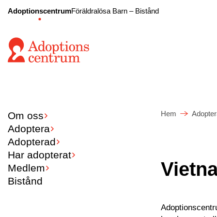
Adoptionscentrum
Föräldralösa Barn – Bistånd
Hem
Adopter
Om oss
Adoptera
Adopterad
Har adopterat
Vietn
Medlem
Bistånd
Adoptionscentru