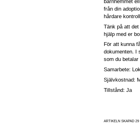
barnhemmet elle
från din adopti
hårdare kontrol
Tänk på att det 
hjälp med er b
För att kunna f
dokumenten. I s
som du betalar 
Samarbete: Lok
Självkostnad: 
Tillstånd: Ja
ARTIKELN SKAPAD 29