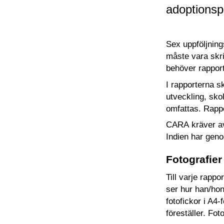
adoptionsp
Sex uppföljning
måste vara skri
behöver rapport
I rapporterna s
utveckling, sko
omfattas. Rapp
CARA kräver av 
Indien har geno
Fotografier
Till varje rappo
ser hur han/hon
fotofickor i A4
föreställer. Fo