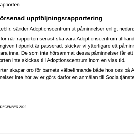
apporten.
försenad uppföljningsrapportering
eblir, sänder Adoptionscentrum ut påminnelser enligt nedan
för när rapporten senast ska vara Adoptionscentrum tillhand
angiven tidpunkt är passerad, skickar vi ytterligare ett påm
ara inne. De som inte hörsammat dessa påminnelser får ett 
porten inte skickas till Adoptionscentrum inom en viss tid.
orter skapar oro för barnets välbefinnande både hos oss på
nnelser inte hör av er görs därför en anmälan till Socialtjän
 DECEMBER 2022