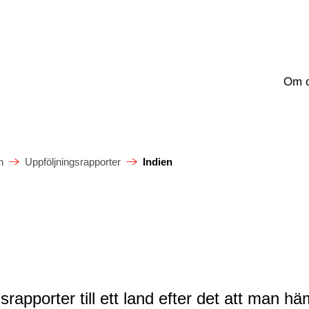
Om 
n
Uppföljningsrapporter
Indien
n
srapporter till ett land efter det att man hä