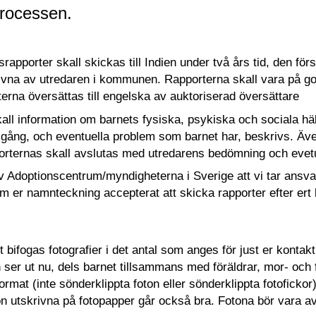
rocessen.
srapporter skall skickas till Indien under två års tid, den f
vna av utredaren i kommunen. Rapporterna skall vara på god
erna översättas till engelska av auktoriserad översättare
kall information om barnets fysiska, psykiska och sociala häl
lgång, och eventuella problem som barnet har, beskrivs. Äve
orternas skall avslutas med utredarens bedömning och evet
Adoptionscentrum/myndigheterna i Sverige att vi tar ansvar 
m er namnteckning accepterat att skicka rapporter efter ert 
rt bifogas fotografier i det antal som anges för just er konta
 ser ut nu, dels barnet tillsammans med föräldrar, mor- och 
-format (inte sönderklippta foton eller sönderklippta fotofic
ton utskrivna på fotopapper går också bra. Fotona bör vara av