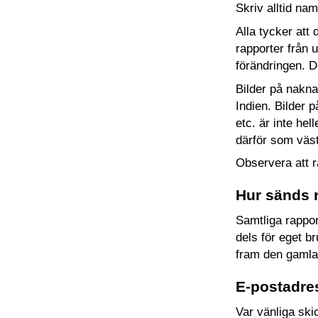
Skriv alltid na
Alla tycker att
rapporter från 
förändringen. De
Bilder på nakna
Indien. Bilder p
etc. är inte hel
därför som väst
Observera att r
Hur sänds 
Samtliga rapport
dels för eget b
fram den gamla
E-postadre
Var vänliga ski