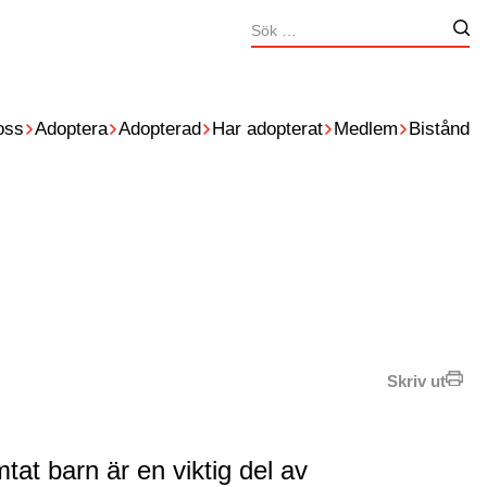
Sök
Nä
efter:
oss
Adoptera
Adopterad
Har adopterat
Medlem
Bistånd
Skriv ut
mtat barn är en viktig del av