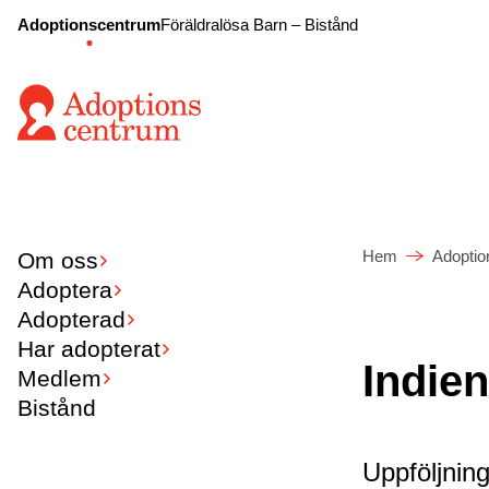
Adoptionscentrum
Föräldralösa Barn – Bistånd
Hem
Adoptio
Om oss
Adoptera
Adopterad
Har adopterat
Indie
Medlem
Bistånd
Uppföljning