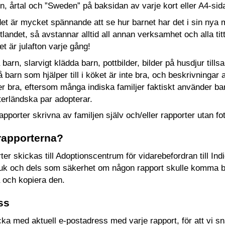
mn, årtal och ”Sweden” på baksidan av varje kort eller A4-sid
 det är mycket spännande att se hur barnet har det i sin nya
utlandet, så avstannar alltid all annan verksamhet och alla t
t är julafton varje gång!
 barn, slarvigt klädda barn, pottbilder, bilder på husdjur til
å barn som hjälper till i köket är inte bra, och beskrivningar
ler bra, eftersom många indiska familjer faktiskt använder bar
erländska par adopterar.
apporter skrivna av familjen själv och/eller rapporter utan f
rapporterna?
er skickas till Adoptionscentrum för vidarebefordran till Indi
ruk och dels som säkerhet om någon rapport skulle komma bort
 och kopiera den.
ss
cka med aktuell e-postadress med varje rapport, för att vi 