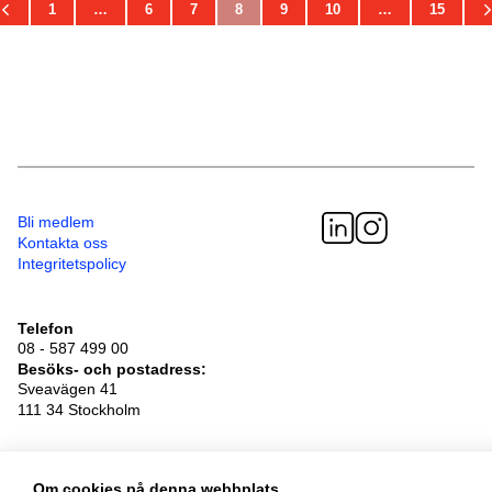
1
…
6
7
8
9
10
…
15
Bli medlem
Kontakta oss
Integritetspolicy
Telefon
08 - 587 499 00
Besöksadress
Sveavägen 41
111 34 Stockholm
© 2026 Adoptionscentrum
Om cookies på denna webbplats
Alla rättigheter förbehållna