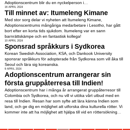
Adoptionscentrum blir du en nyckelperson i…
16 APRIL 2024
Till minnet av: Itumeleng Kimane
Med stor sorg delar vi nyheten att Itumeleng Kimane,
Adoptionscentrums mångåriga medarbetare i Lesotho, har gått
bort efter en korta tids sjukdom. Itumeleng var en sann
barnrättskämpe och en fantastisk kollega!
10 APRIL 2024
Sponsrad språkkurs i Sydkorea
Korean Swedish Association, KSA, och Dankook University
sponsrar språkkurs för adopterade från Sydkorea som vill åka till
Seoul och lära sig koreanska.
9 APRIL 2024
Adoptionscentrum arrangerar sin
första gruppåterresa till Indien!
Adoptionscentrum har i många år arrangerat gruppåterresor till
Colombia och Sydkorea, och nu vill vi utöka vårt utbud med en
resa till Indien. Resan har som syfte att lära känna Indien som
land, och ge dig en möjlighet att utforska dina kulturella rötter. Vi
kommer inte att ha möjlighet att hjälpa till vid en röttersökning…