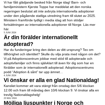
Vi har fått glädjande besked från Norge idag! Barn- och
familjeministern Kjerste Toppe har meddelat att den norska
regeringen beslutat att inte avbryta internationella adoptioner
under den pågående statliga utredning fram till slutet av 2025.
Ministern framförde tydligt i media idag att hon stödjer
fortsättningen av internationella adoptioner till Norge. Läs mer
här.
5 JUNI 2024
Är din förälder internationellt
adopterad?
Har du funderingar kring den delen av ditt ursprung? Tex om
tillhörighet och identitet? Skulle du vilja prata med någon om det?
Vi på Adoptionscentrum jobbar med stöd till adopterade och
adoptivfamiljer och finns självklart till även för dig som har en
förälder som är internationellt adopterad. Adoptionscentrums
podd “Adoption & sånt” tar upp ämnet…
4 JUNI 2024
Vi önskar er alla en glad Nationaldag!
Kansliet kommer att vara stängt från onsdag den 5/6 klockan
12.00 och fram till måndag den 10/6 klockan 9. Vi önskar alla en
trevlig Nationaldagshelg!
23 MAJ 2024
Möjliga ljuspunkter i Norge och