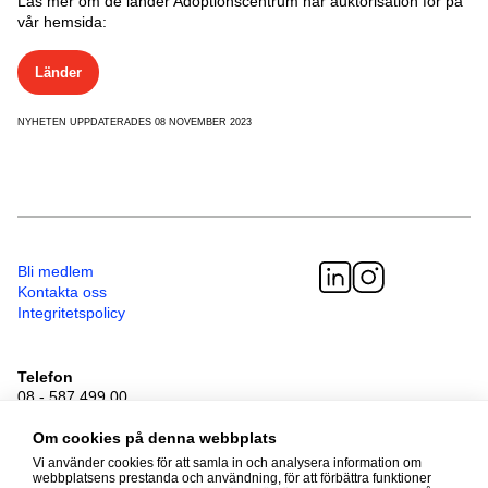
Läs mer om de länder Adoptionscentrum har auktorisation för på
vår hemsida:
Länder
NYHETEN UPPDATERADES 08 NOVEMBER 2023
Bli medlem
Kontakta oss
Integritetspolicy
Telefon
08 - 587 499 00
Besöksadress
Sveavägen 41
Om cookies på denna webbplats
111 34 Stockholm
Vi använder cookies för att samla in och analysera information om
webbplatsens prestanda och användning, för att förbättra funktioner