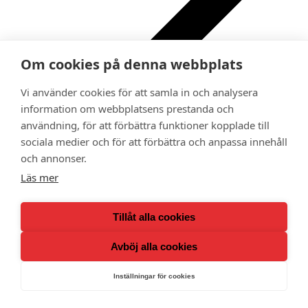
Om cookies på denna webbplats
Vi använder cookies för att samla in och analysera
information om webbplatsens prestanda och
Ge bort ett medlemskap i Adoptionscentrum som
användning, för att förbättra funktioner kopplade till
gåva
sociala medier och för att förbättra och anpassa innehåll
Kalender
Medlemsförmåner
och annonser.
Lokalavdelningar
Läs mer
Tillåt alla cookies
Avböj alla cookies
Inställningar för cookies