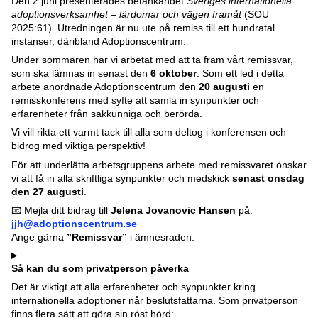
Den 2 juni presenterades betänkandet
Sveriges internationella
adoptionsverksamhet – lärdomar och vägen framåt
(SOU
2025:61). Utredningen är nu ute på remiss till ett hundratal
instanser, däribland Adoptionscentrum.
Under sommaren har vi arbetat med att ta fram vårt remissvar,
som ska lämnas in senast den
6 oktober
. Som ett led i detta
arbete anordnade Adoptionscentrum den
20 augusti
en
remisskonferens med syfte att samla in synpunkter och
erfarenheter från sakkunniga och berörda.
Vi vill rikta ett varmt tack till alla som deltog i konferensen och
bidrog med viktiga perspektiv!
För att underlätta arbetsgruppens arbete med remissvaret önskar
vi att få in alla skriftliga synpunkter och medskick
senast onsdag
den 27 augusti
.
📧 Mejla ditt bidrag till
Jelena Jovanovic Hansen
på:
jjh@adoptionscentrum.se
Ange gärna
”Remissvar”
i ämnesraden.
Så kan du som privatperson påverka
Det är viktigt att alla erfarenheter och synpunkter kring
internationella adoptioner når beslutsfattarna. Som privatperson
finns flera sätt att göra sin röst hörd: