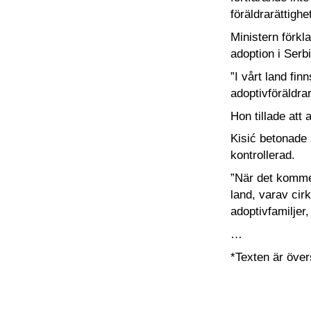
föräldrarättigh
Ministern förkla
adoption i Serb
”I vårt land fi
adoptivföräldra
Hon tillade att 
Kisić betonade 
kontrollerad.
”När det kommer
land, varav cir
adoptivfamiljer
…
*Texten är över