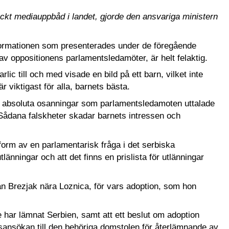
äckt mediauppbåd i landet, gjorde den ansvariga ministern
informationen som presenterades under de föregående
v oppositionens parlamentsledamöter, är helt felaktig.
ic till och med visade en bild på ett barn, vilket inte
 viktigast för alla, barnets bästa.
 är absoluta osanningar som parlamentsledamoten uttalade
Sådana falskheter skadar barnets intressen och
form av en parlamentarisk fråga i det serbiska
tlänningar och att det finns en prislista för utlänningar
ån Brezjak nära Loznica, för vars adoption, som hon
nte har lämnat Serbien, samt att ett beslut om adoption
sansökan till den behöriga domstolen för återlämnande av