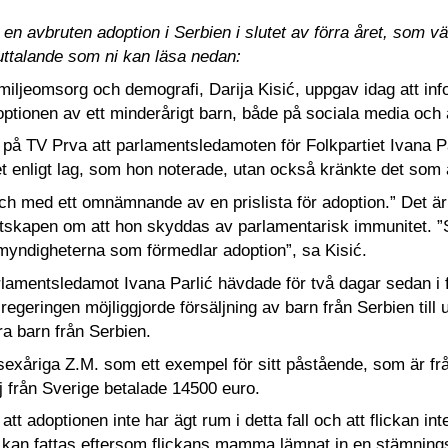
n avbruten adoption i Serbien i slutet av förra året, som v
 uttalande som ni kan läsa nedan:
amiljeomsorg och demografi, Darija Kisić, uppgav idag att 
tionen av ett minderårigt barn, både på sociala media och a
på TV Prva att parlamentsledamoten för Folkpartiet Ivana Parl
et enligt lag, som hon noterade, utan också kränkte det som är
 och med ett omnämnande av en prislista för adoption.” Det
tskapen om att hon skyddas av parlamentarisk immunitet. ”
 myndigheterna som förmedlar adoption”, sa Kisić.
rlamentsledamot Ivana Parlić hävdade för två dagar sedan i 
regeringen möjliggjorde försäljning av barn från Serbien till u
ra barn från Serbien.
exåriga Z.M. som ett exempel för sitt påstående, som är fr
lj från Sverige betalade 14500 euro.
att adoptionen inte har ägt rum i detta fall och att flickan i
e kan fattas eftersom flickans mamma lämnat in en stämning