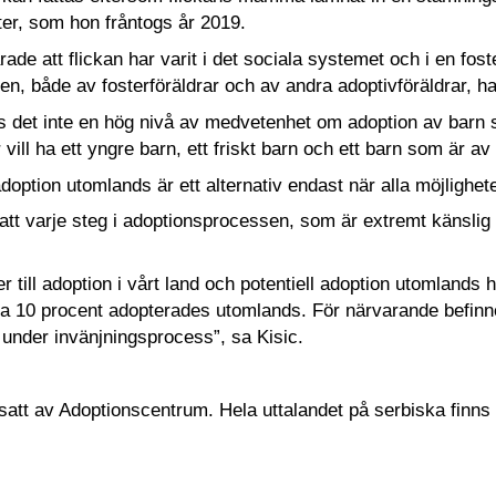
eter, som hon fråntogs år 2019.
rade att flickan har varit i det sociala systemet och i en foste
ien, både av fosterföräldrar och av andra adoptivföräldrar, h
nns det inte en hög nivå av medvetenhet om adoption av barn 
r vill ha ett yngre barn, ett friskt barn och ett barn som är 
adoption utomlands är ett alternativ endast när alla möjlighet
att varje steg i adoptionsprocessen, som är extremt känslig f
 till adoption i vårt land och potentiell adoption utomlands h
ka 10 procent adopterades utomlands. För närvarande befinne
, under invänjningsprocess”, sa Kisic.
satt av Adoptionscentrum. Hela uttalandet på serbiska finns