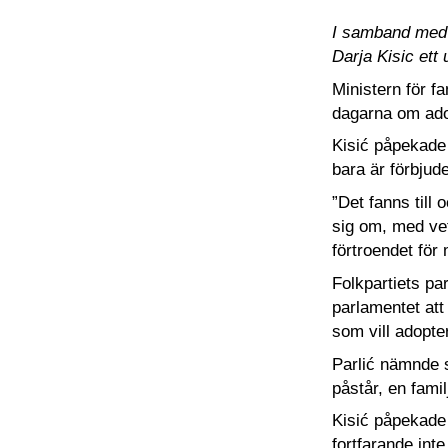
I samband med e
Darja Kisic ett
Ministern för f
dagarna om adop
Kisić påpekade 
bara är förbjud
”Det fanns till
sig om, med ve
förtroendet för
Folkpartiets pa
parlamentet att 
som vill adopte
Parlić nämnde s
påstår, en fami
Kisić påpekade 
fortfarande int