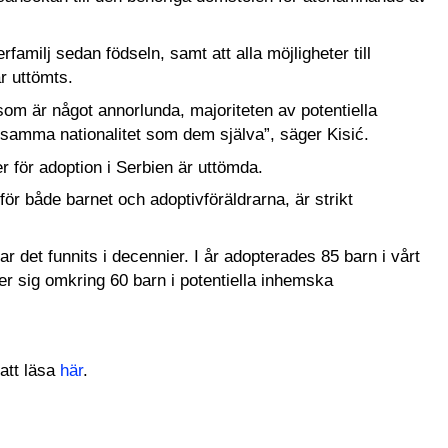
rfamilj sedan födseln, samt att alla möjligheter till
ar uttömts.
som är något annorlunda, majoriteten av potentiella
av samma nationalitet som dem själva”, säger Kisić.
er för adoption i Serbien är uttömda.
ör både barnet och adoptivföräldrarna, är strikt
ar det funnits i decennier. I år adopterades 85 barn i vårt
r sig omkring 60 barn i potentiella inhemska
 att läsa
här
.