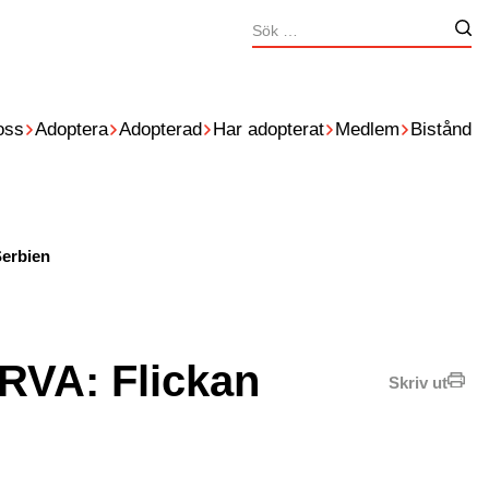
Sök
Nä
efter:
oss
Adoptera
Adopterad
Har adopterat
Medlem
Bistånd
Serbien
PRVA: Flickan
Skriv ut