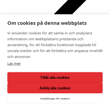
Om cookies på denna webbplats
Vi använder cookies för att samla in och analysera
information om webbplatsens prestanda och
Ge bort ett medlemskap i Adoptionscentrum som
användning, för att förbättra funktioner kopplade till
gåva
sociala medier och för att förbättra och anpassa innehåll
Kalender
Medlemsförmåner
och annonser.
Lokalavdelningar
Läs mer
Tillåt alla cookies
Avböj alla cookies
Inställningar för cookies