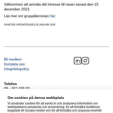
Välkommen att anmäla ditt intresse till resan senast den 15
december 2023.
Läs mer om gruppåterresan
här
.
NYHETEN UPPDATERADES 30 JANUARI 2024
Bli medlem
Kontakta oss
Integritetspolicy
Telefon
08 - 587 499 00
Besöksadress
Sveavägen 41
Om cookies på denna webbplats
111 34 Stockholm
Vi använder cookies för att samla in och analysera information om
webbplatsens prestanda och användning, för att förbättra funktioner
kopplade till sociala medier och för att förbättra och anpassa innehåll