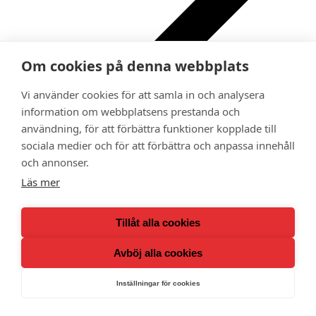
Om cookies på denna webbplats
Vi använder cookies för att samla in och analysera
information om webbplatsens prestanda och
Ge bort ett medlemskap i Adoptionscentrum som
användning, för att förbättra funktioner kopplade till
gåva
sociala medier och för att förbättra och anpassa innehåll
Kalender
Medlemsförmåner
och annonser.
Lokalavdelningar
Läs mer
Tillåt alla cookies
Avböj alla cookies
Inställningar för cookies