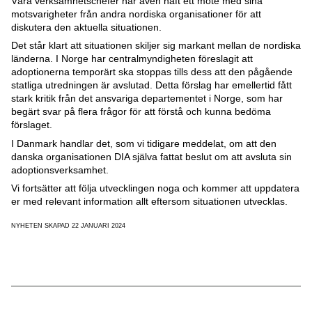
Våra verksamhetschefer har även haft ett möte med sina
motsvarigheter från andra nordiska organisationer för att
diskutera den aktuella situationen.
Det står klart att situationen skiljer sig markant mellan de nordiska
länderna. I Norge har centralmyndigheten föreslagit att
adoptionerna temporärt ska stoppas tills dess att den pågående
statliga utredningen är avslutad. Detta förslag har emellertid fått
stark kritik från det ansvariga departementet i Norge, som har
begärt svar på flera frågor för att förstå och kunna bedöma
förslaget.
I Danmark handlar det, som vi tidigare meddelat, om att den
danska organisationen DIA själva fattat beslut om att avsluta sin
adoptionsverksamhet.
Vi fortsätter att följa utvecklingen noga och kommer att uppdatera
er med relevant information allt eftersom situationen utvecklas.
NYHETEN SKAPAD 22 JANUARI 2024