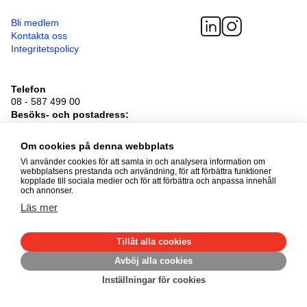
Bli medlem
Kontakta oss
Integritetspolicy
Telefon
08 - 587 499 00
Besöksadress
Sveavägen 41
111 34 Stockholm
Om cookies på denna webbplats
Vi använder cookies för att samla in och analysera information om
webbplatsens prestanda och användning, för att förbättra funktioner
© 2026 Adoptionscentrum
kopplade till sociala medier och för att förbättra och anpassa innehåll
Alla rättigheter förbehållna
och annonser.
Läs mer
Tillåt alla cookies
Avböj alla cookies
Made by
Mirva Webb
Inställningar för cookies