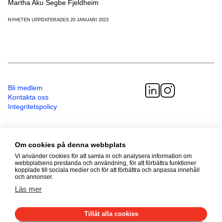
Martha Aku Segbe Fjeldheim
NYHETEN UPPDATERADES 20 JANUARI 2023
Bli medlem
Kontakta oss
Integritetspolicy
Telefon
08 - 587 499 00
Om cookies på denna webbplats
Besöksadress
Vi använder cookies för att samla in och analysera information om
Sveavägen 41
webbplatsens prestanda och användning, för att förbättra funktioner
kopplade till sociala medier och för att förbättra och anpassa innehåll
111 34 Stockholm
och annonser.
Läs mer
© 2026 Adoptionscentrum
Alla rättigheter förbehållna
Tillåt alla cookies