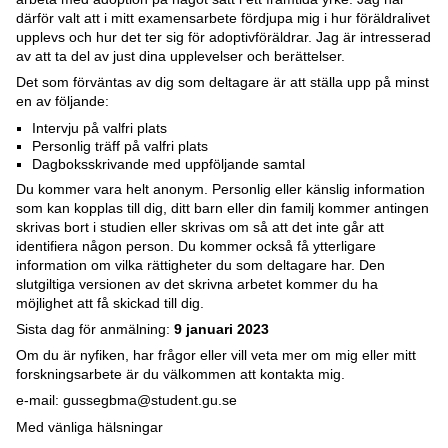
därför valt att i mitt examensarbete fördjupa mig i hur föräldralivet
upplevs och hur det ter sig för adoptivföräldrar. Jag är intresserad
av att ta del av just dina upplevelser och berättelser.
Det som förväntas av dig som deltagare är att ställa upp på minst
en av följande:
Intervju på valfri plats
Personlig träff på valfri plats
Dagboksskrivande med uppföljande samtal
Du kommer vara helt anonym. Personlig eller känslig information
som kan kopplas till dig, ditt barn eller din familj kommer antingen
skrivas bort i studien eller skrivas om så att det inte går att
identifiera någon person. Du kommer också få ytterligare
information om vilka rättigheter du som deltagare har. Den
slutgiltiga versionen av det skrivna arbetet kommer du ha
möjlighet att få skickad till dig.
Sista dag för anmälning:
9 januari 2023
Om du är nyfiken, har frågor eller vill veta mer om mig eller mitt
forskningsarbete är du välkommen att kontakta mig.
e-mail: gussegbma@student.gu.se
Med vänliga hälsningar