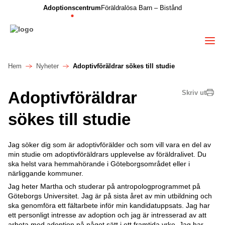
Adoptionscentrum
Föräldralösa Barn – Bistånd
Hem
Nyheter
Adoptivföräldrar sökes till studie
Adoptivföräldrar
Skriv ut
sökes till studie
Jag söker dig som är adoptivförälder och som vill vara en del av
min studie om adoptivföräldrars upplevelse av föräldralivet. Du
ska helst vara hemmahörande i Göteborgsområdet eller i
närliggande kommuner.
Jag heter Martha och studerar på antropologprogrammet på
Göteborgs Universitet. Jag är på sista året av min utbildning och
ska genomföra ett fältarbete inför min kandidatuppsats. Jag har
ett personligt intresse av adoption och jag är intresserad av att
arbeta med adoption på något sätt i ett framtida yrke. Jag har