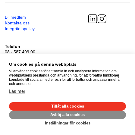
Bli medlem
Kontakta oss
Integritetspolicy
Telefon
08 - 587 499 00
Besöksadress
Sveavägen 41
Om cookies på denna webbplats
111 34 Stockholm
Vi använder cookies för att samla in och analysera information om
webbplatsens prestanda och användning, för att förbättra funktioner
kopplade till sociala medier och för att förbättra och anpassa innehåll
och annonser.
© 2026 Adoptionscentrum
Alla rättigheter förbehållna
Läs mer
Tillåt alla cookies
Avböj alla cookies
Inställningar för cookies
Made by
Mirva Webb