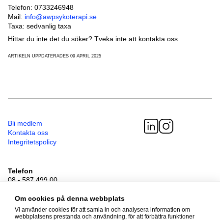
Telefon: 0733246948
Mail:
info@awpsykoterapi.se
Taxa: sedvanlig taxa
Hittar du inte det du söker? Tveka inte att kontakta oss
ARTIKELN UPPDATERADES 09 APRIL 2025
Bli medlem
Kontakta oss
Integritetspolicy
Telefon
08 - 587 499 00
Besöksadress
Sveavägen 41
Om cookies på denna webbplats
111 34 Stockholm
Vi använder cookies för att samla in och analysera information om
webbplatsens prestanda och användning, för att förbättra funktioner