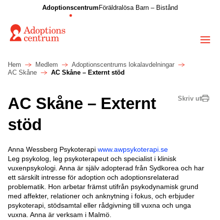
Adoptionscentrum
Föräldralösa Barn – Bistånd
Hem
Medlem
Adoptionscentrums lokalavdelningar
AC Skåne
AC Skåne – Externt stöd
AC Skåne – Externt
Skriv ut
stöd
Anna Wessberg Psykoterapi
www.awpsykoterapi.se
Leg psykolog, leg psykoterapeut och specialist i klinisk
vuxenpsykologi. Anna är själv adopterad från Sydkorea och har
ett särskilt intresse för adoption och adoptionsrelaterad
problematik. Hon arbetar främst utifrån psykodynamisk grund
med affekter, relationer och anknytning i fokus, och erbjuder
psykoterapi, stödsamtal eller rådgivning till vuxna och unga
vuxna. Anna är verksam i Malmö.