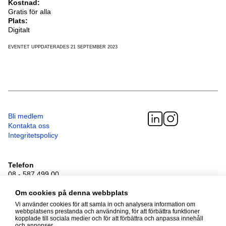
Kostnad:
Gratis för alla
Plats:
Digitalt
EVENTET UPPDATERADES 21 SEPTEMBER 2023
Bli medlem
Kontakta oss
Integritetspolicy
Telefon
08 - 587 499 00
Besöksadress
Sveavägen 41
Om cookies på denna webbplats
111 34 Stockholm
Vi använder cookies för att samla in och analysera information om
webbplatsens prestanda och användning, för att förbättra funktioner
kopplade till sociala medier och för att förbättra och anpassa innehåll
och annonser.