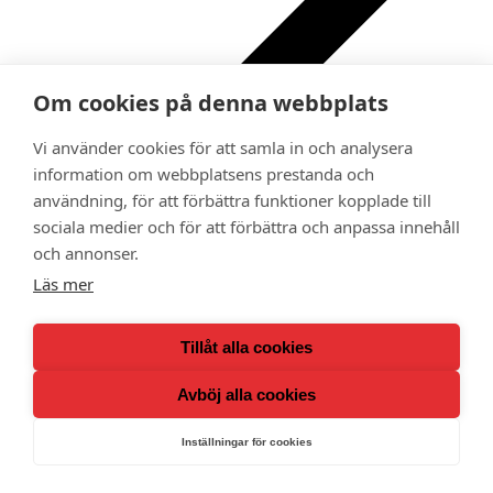
Om cookies på denna webbplats
Vi använder cookies för att samla in och analysera
information om webbplatsens prestanda och
Ge bort ett medlemskap i Adoptionscentrum som
användning, för att förbättra funktioner kopplade till
gåva
sociala medier och för att förbättra och anpassa innehåll
Kalender
Medlemsförmåner
och annonser.
Lokalavdelningar
Läs mer
Tillåt alla cookies
Avböj alla cookies
Inställningar för cookies