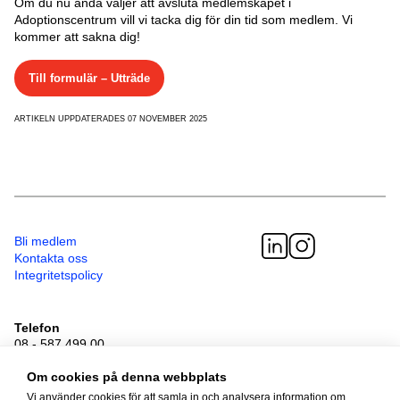
Om du nu ändå väljer att avsluta medlemskapet i
Adoptionscentrum vill vi tacka dig för din tid som medlem. Vi
kommer att sakna dig!
Till formulär – Utträde
ARTIKELN UPPDATERADES 07 NOVEMBER 2025
Bli medlem
Kontakta oss
Integritetspolicy
Telefon
08 - 587 499 00
Besöksadress
Sveavägen 41
Om cookies på denna webbplats
111 34 Stockholm
Vi använder cookies för att samla in och analysera information om