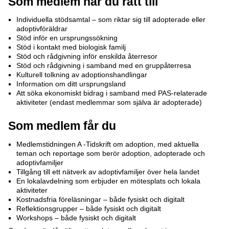
Som medlem har du rätt till
Individuella stödsamtal – som riktar sig till adopterade eller
adoptivföräldrar
Stöd inför en ursprungssökning
Stöd i kontakt med biologisk familj
Stöd och rådgivning inför enskilda återresor
Stöd och rådgivning i samband med en gruppåterresa
Kulturell tolkning av adoptionshandlingar
Information om ditt ursprungsland
Att söka ekonomiskt bidrag i samband med PAS-relaterade
aktiviteter (endast medlemmar som själva är adopterade)
Som medlem får du
Medlemstidningen A -Tidskrift om adoption, med aktuella
teman och reportage som berör adoption, adopterade och
adoptivfamiljer
Tillgång till ett nätverk av adoptivfamiljer över hela landet
En lokalavdelning som erbjuder en mötesplats och lokala
aktiviteter
Kostnadsfria föreläsningar – både fysiskt och digitalt
Reflektionsgrupper – både fysiskt och digitalt
Workshops – både fysiskt och digitalt