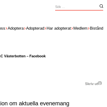
Sök
Nä
efter:
oss
Adoptera
Adopterad
Har adopterat
Medlem
Bistånd
C Västerbotten – Facebook
Skriv ut
ation om aktuella evenemang