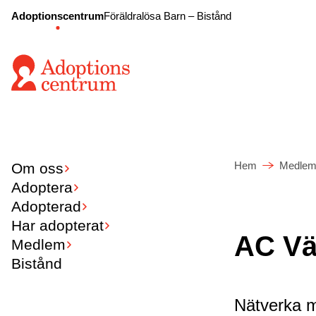
Adoptionscentrum
Föräldralösa Barn – Bistånd
Hem
Medle
Om oss
Adoptera
Adopterad
Har adopterat
AC Vä
Medlem
Bistånd
Nätverka m