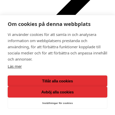
Om cookies på denna webbplats
Vi använder cookies för att samla in och analysera
information om webbplatsens prestanda och
Ge bort ett medlemskap i Adoptionscentrum som
användning, för att förbättra funktioner kopplade till
gåva
sociala medier och för att förbättra och anpassa innehåll
Kalender
Medlemsförmåner
och annonser.
Lokalavdelningar
Läs mer
Tillåt alla cookies
Avböj alla cookies
Inställningar för cookies