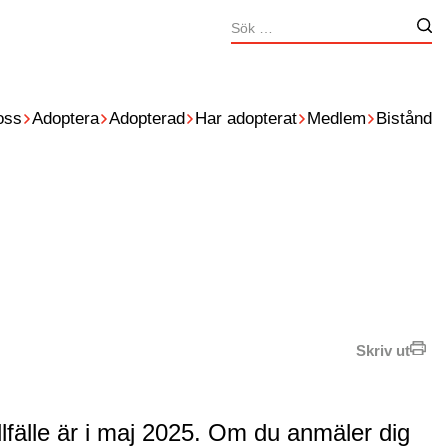
Sök
Nä
efter:
oss
Adoptera
Adopterad
Har adopterat
Medlem
Bistånd
Skriv ut
lfälle är i maj 2025. Om du anmäler dig