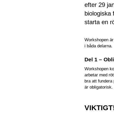
efter 29 ja
biologiska 
starta en r
Workshopen är v
i båda delarna.
Del 1 – Obl
Workshopen kom
arbetar med röt
bra att fundera
är obligatorisk.
VIKTIGT