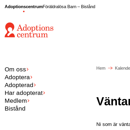
Adoptionscentrum
Föräldralösa Barn – Bistånd
Hem
Kalende
Om oss
Adoptera
Adopterad
Har adopterat
Vänta
Medlem
Bistånd
Ni som är vänta