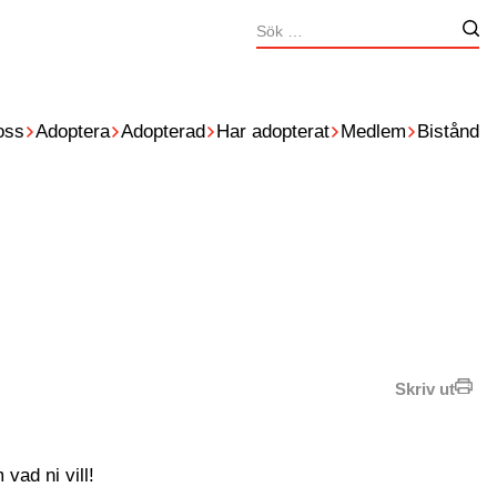
Sök
Nä
efter:
oss
Adoptera
Adopterad
Har adopterat
Medlem
Bistånd
Skriv ut
vad ni vill!