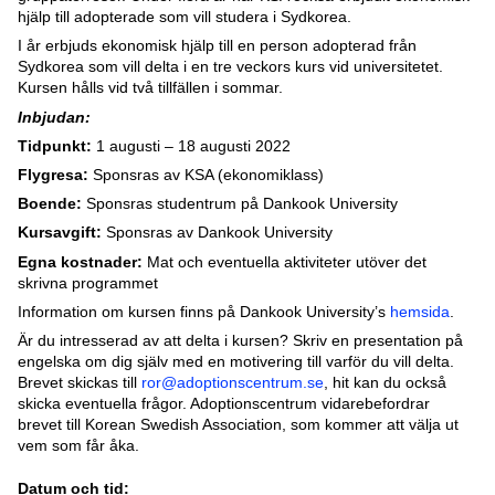
hjälp till adopterade som vill studera i Sydkorea.
I år erbjuds ekonomisk hjälp till en person adopterad från
Sydkorea som vill delta i en tre veckors kurs vid universitetet.
Kursen hålls vid två tillfällen i sommar.
Inbjudan:
Tidpunkt:
1 augusti – 18 augusti 2022
Flygresa:
Sponsras av KSA (ekonomiklass)
Boende:
Sponsras studentrum på Dankook University
Kursavgift:
Sponsras av Dankook University
Egna
kostnader:
Mat och eventuella aktiviteter utöver det
skrivna programmet
Information om kursen finns på Dankook University’s
hemsida
.
Är du intresserad av att delta i kursen? Skriv en presentation på
engelska om dig själv med en motivering till varför du vill delta.
Brevet skickas till
ror@adoptionscentrum.se
, hit kan du också
skicka eventuella frågor. Adoptionscentrum vidarebefordrar
brevet till Korean Swedish Association, som kommer att välja ut
vem som får åka.
Datum och tid: