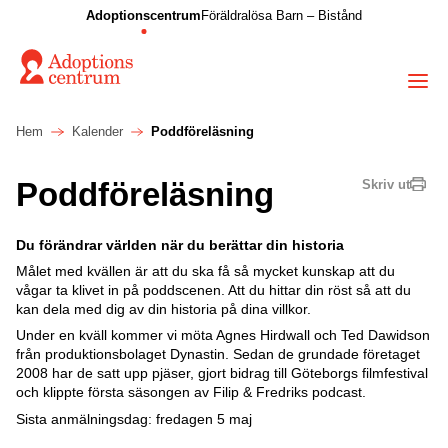
Adoptionscentrum
Föräldralösa Barn – Bistånd
Hem
Kalender
Poddföreläsning
Poddföreläsning
Skriv ut
Du förändrar världen när du berättar din historia
Målet med kvällen är att du ska få så mycket kunskap att du
vågar ta klivet in på poddscenen. Att du hittar din röst så att du
kan dela med dig av din historia på dina villkor.
Under en kväll kommer vi möta Agnes Hirdwall och Ted Dawidson
från produktionsbolaget Dynastin. Sedan de grundade företaget
2008 har de satt upp pjäser, gjort bidrag till Göteborgs filmfestival
och klippte första säsongen av Filip & Fredriks podcast.
Sista anmälningsdag: fredagen 5 maj