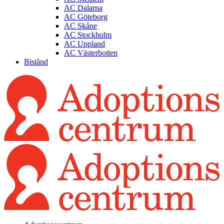
AC Dalarna
AC Göteborg
AC Skåne
AC Stockholm
AC Uppland
AC Västerbotten
Bistånd