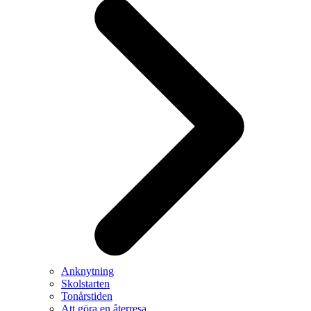
Anknytning
Skolstarten
Tonårstiden
Att göra en återresa