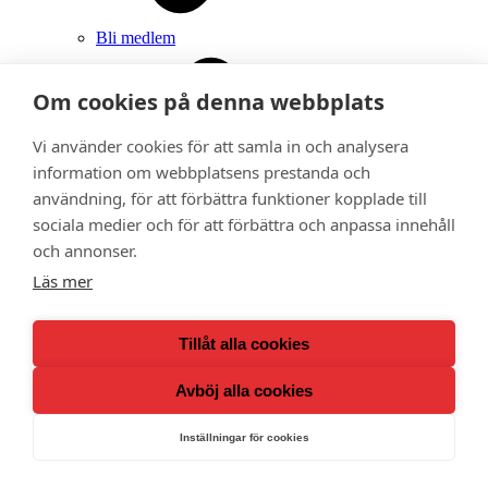
Bli medlem
Om cookies på denna webbplats
Vi använder cookies för att samla in och analysera
information om webbplatsens prestanda och
användning, för att förbättra funktioner kopplade till
sociala medier och för att förbättra och anpassa innehåll
och annonser.
Läs mer
Tillåt alla cookies
Avböj alla cookies
Inställningar för cookies
Ge bort ett medlemskap i Adoptionscentrum som
gåva
Kalender