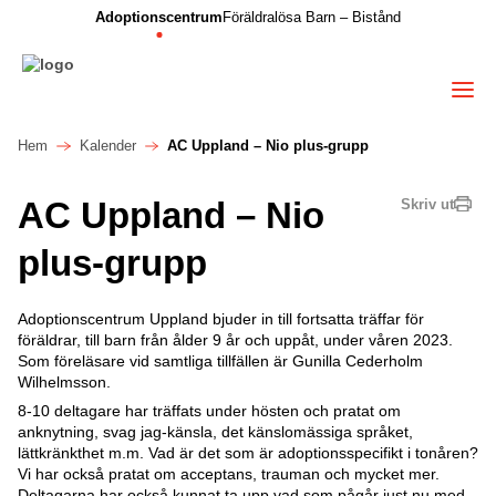
Adoptionscentrum
Föräldralösa Barn – Bistånd
Hem
Kalender
AC Uppland – Nio plus-grupp
AC Uppland – Nio
Skriv ut
plus-grupp
Adoptionscentrum Uppland bjuder in till fortsatta träffar för
föräldrar, till barn från ålder 9 år och uppåt, under våren 2023.
Som föreläsare vid samtliga tillfällen är Gunilla Cederholm
Wilhelmsson.
8-10 deltagare har träffats under hösten och pratat om
anknytning, svag jag-känsla, det känslomässiga språket,
lättkränkthet m.m. Vad är det som är adoptionsspecifikt i tonåren?
Vi har också pratat om acceptans, trauman och mycket mer.
Deltagarna har också kunnat ta upp vad som pågår just nu med