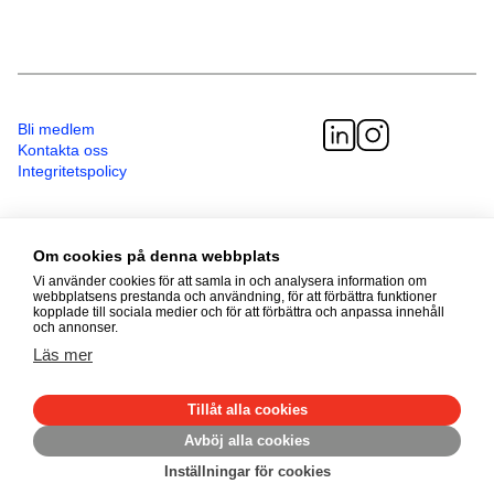
Bli medlem
Kontakta oss
Integritetspolicy
Telefon
08 - 587 499 00
Om cookies på denna webbplats
Besöksadress
Vi använder cookies för att samla in och analysera information om
Sveavägen 41
webbplatsens prestanda och användning, för att förbättra funktioner
kopplade till sociala medier och för att förbättra och anpassa innehåll
111 34 Stockholm
och annonser.
Läs mer
© 2026 Adoptionscentrum
Alla rättigheter förbehållna
Tillåt alla cookies
Avböj alla cookies
Inställningar för cookies
Made by
Mirva Webb