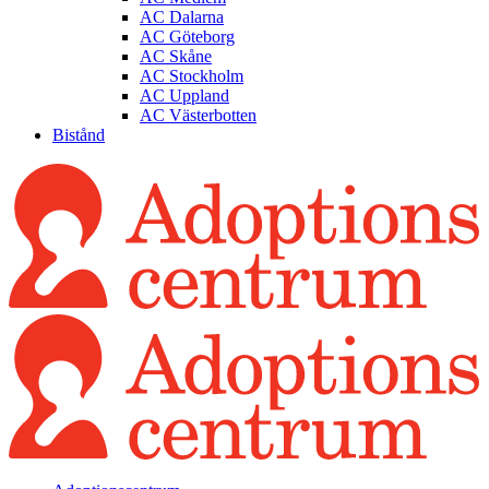
AC Dalarna
AC Göteborg
AC Skåne
AC Stockholm
AC Uppland
AC Västerbotten
Bistånd