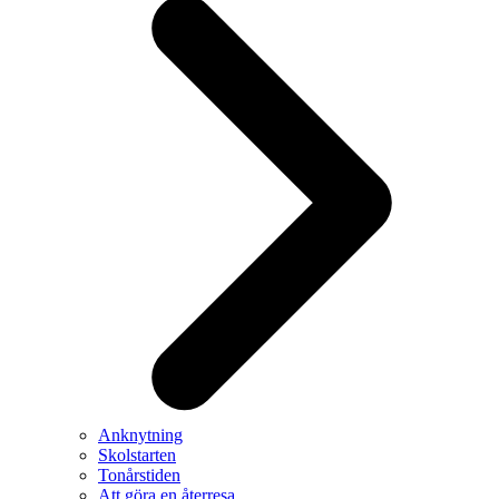
Anknytning
Skolstarten
Tonårstiden
Att göra en återresa