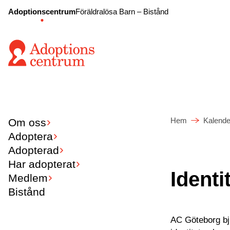
Adoptionscentrum
Föräldralösa Barn – Bistånd
Hem
Kalende
Om oss
Adoptera
Adopterad
Har adopterat
Ident
Medlem
Bistånd
AC Göteborg bju