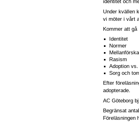
identitet och m
Under kvällen k
vi möter i vårt 
Kommer att gå
Identitet
Normer
Mellanförsk
Rasism
Adoption vs.
Sorg och to
Efter föreläsni
adopterade.
AC Göteborg bju
Begränsat antal 
Föreläsningen hå