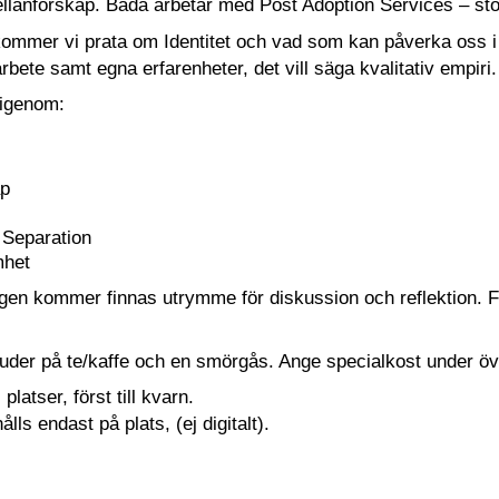
ellanförskap. Båda arbetar med Post Adoption Services – st
ommer vi prata om Identitet och vad som kan påverka oss i 
arbete samt egna erfarenheter, det vill säga kvalitativ empiri.
 igenom:
ap
 Separation
mhet
ngen kommer finnas utrymme för diskussion och reflektion. För
der på te/kaffe och en smörgås. Ange specialkost under övr
platser, först till kvarn.
lls endast på plats, (ej digitalt).