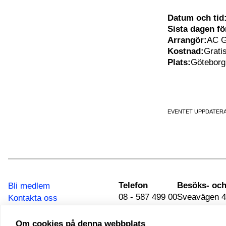
Datum och tid
Sista dagen f
Arrangör:
AC G
Kostnad:
Grati
Plats:
Göteborg,
EVENTET UPPDATERA
Telefon
Bli medlem
08 - 587 499 00
Sveavägen 4
Kontakta oss
111 34 Stoc
Integritetspolicy
Om cookies på denna webbplats