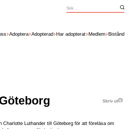
Sök
Nä
efter:
oss
Adoptera
Adopterad
Har adopterat
Medlem
Bistånd
 Göteborg
Skriv ut
harlotte Luthander till Göteborg för att föreläsa om