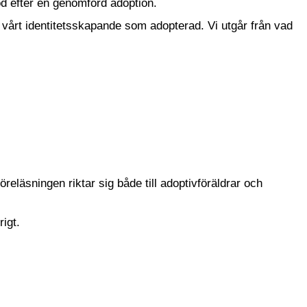
öd efter en genomförd adoption.
vårt identitetsskapande som adopterad. Vi utgår från vad
eläsningen riktar sig både till adoptivföräldrar och
igt.