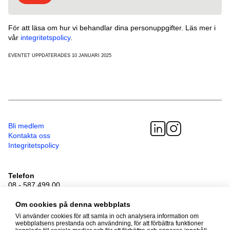
För att läsa om hur vi behandlar dina personuppgifter. Läs mer i
vår
integritetspolicy
.
EVENTET UPPDATERADES 10 JANUARI 2025
Bli medlem
Kontakta oss
Integritetspolicy
Telefon
08 - 587 499 00
Besöksadress
Sveavägen 41
Om cookies på denna webbplats
111 34 Stockholm
Vi använder cookies för att samla in och analysera information om
webbplatsens prestanda och användning, för att förbättra funktioner