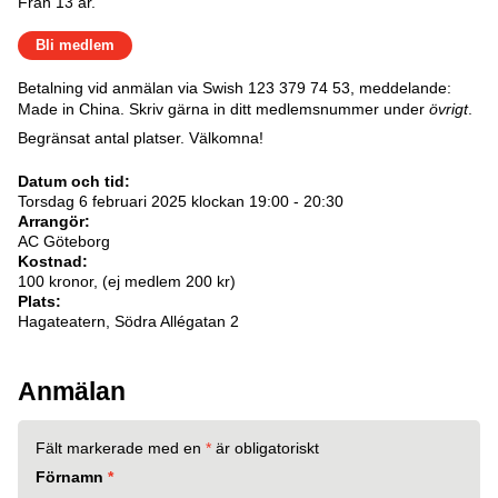
Från 13 år.
Bli medlem
Betalning vid anmälan via Swish 123 379 74 53, meddelande:
Made in China. Skriv gärna in ditt medlemsnummer under
övrigt
.
Begränsat antal platser. Välkomna!
Datum och tid:
Torsdag 6 februari 2025 klockan 19:00 - 20:30
Arrangör:
AC Göteborg
Kostnad:
100 kronor, (ej medlem 200 kr)
Plats:
Hagateatern, Södra Allégatan 2
Anmälan
Fält markerade med en
*
är obligatoriskt
Förnamn
*