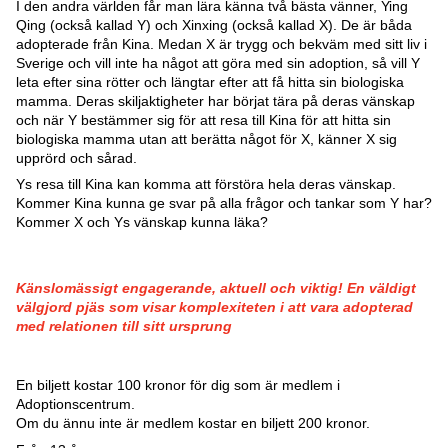
I den andra världen får man lära känna två bästa vänner, Ying
Qing (också kallad Y) och Xinxing (också kallad X). De är båda
adopterade från Kina. Medan X är trygg och bekväm med sitt liv i
Sverige och vill inte ha något att göra med sin adoption, så vill Y
leta efter sina rötter och längtar efter att få hitta sin biologiska
mamma. Deras skiljaktigheter har börjat tära på deras vänskap
och när Y bestämmer sig för att resa till Kina för att hitta sin
biologiska mamma utan att berätta något för X, känner X sig
upprörd och sårad.
Ys resa till Kina kan komma att förstöra hela deras vänskap.
Kommer Kina kunna ge svar på alla frågor och tankar som Y har?
Kommer X och Ys vänskap kunna läka?
Känslomässigt engagerande, aktuell och viktig! En väldigt
välgjord pjäs som visar komplexiteten i att vara adopterad
med relationen till sitt ursprung
En biljett kostar 100 kronor för dig som är medlem i
Adoptionscentrum.
Om du ännu inte är medlem kostar en biljett 200 kronor.