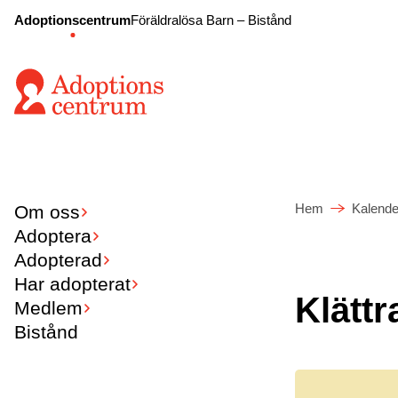
Adoptionscentrum
Föräldralösa Barn – Bistånd
Hem
Kalende
Om oss
Adoptera
Adopterad
Har adopterat
Klättr
Medlem
Bistånd