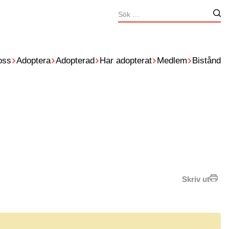
Sök
Nä
efter:
oss
Adoptera
Adopterad
Har adopterat
Medlem
Bistånd
Skriv ut