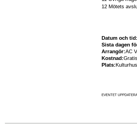
12 Mötets avsl
Datum och tid
Sista dagen f
Arrangör:
AC V
Kostnad:
Grati
Plats:
Kulturhu
EVENTET UPPDATERA