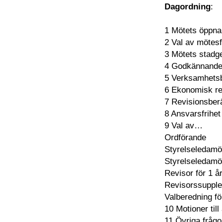
Dagordning
:
1 Mötets öppn
2 Val av mötesf
3 Mötets stadge
4 Godkännande
5 Verksamhetsbe
6 Ekonomisk re
7 Revisionsber
8 Ansvarsfrihet
9 Val av…
Ordförande
Styrelseledamöt
Styrelseledamöt
Revisor för 1 å
Revisorssupplea
Valberedning fö
10 Motioner til
11 Övriga frågo