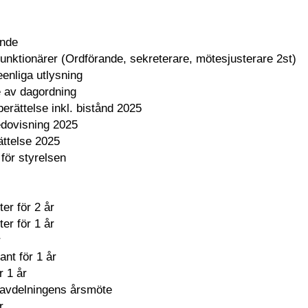
ande
unktionärer (Ordförande, sekreterare, mötesjusterare 2st)
enliga utlysning
 av dagordning
rättelse inkl. bistånd 2025
dovisning 2025
ättelse 2025
 för styrelsen
er för 2 år
er för 1 år
r
nt för 1 år
r 1 år
l avdelningens årsmöte
r