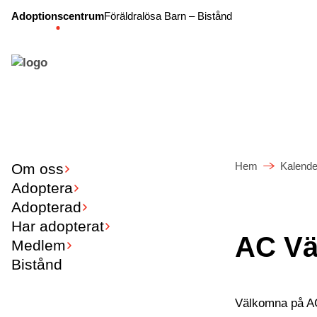
Adoptionscentrum
Föräldralösa Barn – Bistånd
Hem
Kalende
Om oss
Adoptera
Adopterad
Har adopterat
AC Vä
Medlem
Bistånd
Välkomna på AC