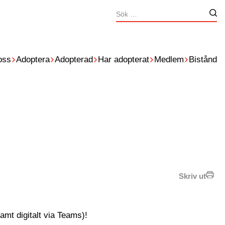
Sök
Nä
efter:
oss
Adoptera
Adopterad
Har adopterat
Medlem
Bistånd
Skriv ut
mt digitalt via Teams)!