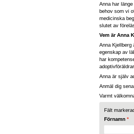
Anna har länge 
behov som vi o
medicinska begr
slutet av förel
Vem är Anna K
Anna Kjellberg 
egenskap av läk
har kompetensen
adoptivföräldra
Anna är själv ad
Anmäl dig sena
Varmt välkomn
Fält marker
Förnamn
*