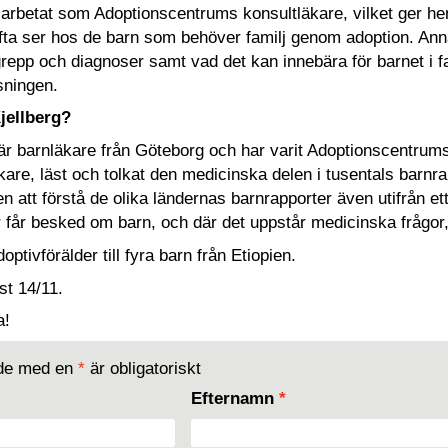
arbetat som Adoptionscentrums konsultläkare, vilket ger hen
fta ser hos de barn som behöver familj genom adoption. Anna
epp och diagnoser samt vad det kan innebära för barnet i fam
äsningen.
jellberg?
är barnläkare från Göteborg och har varit Adoptionscentrums
are, läst och tolkat den medicinska delen i tusentals barnr
 att förstå de olika ländernas barnrapporter även utifrån ett
r får besked om barn, och där det uppstår medicinska frågor,
optivförälder till fyra barn från Etiopien.
st 14/11.
a!
ade med en
*
är obligatoriskt
Efternamn
*