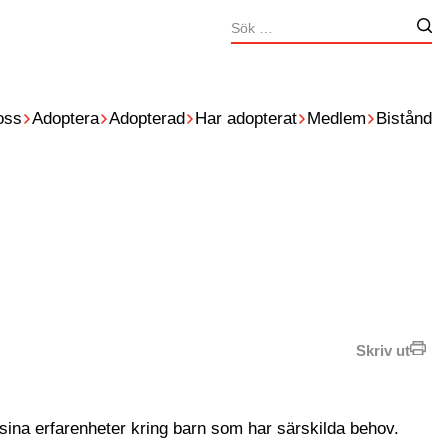
Sök
Nä
efter:
oss
Adoptera
Adopterad
Har adopterat
Medlem
Bistånd
Skriv ut
sina erfarenheter kring barn som har särskilda behov.