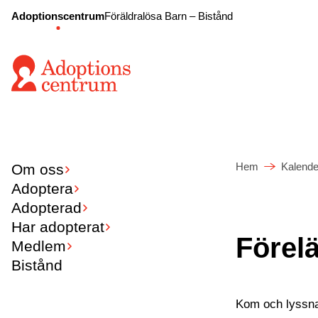
Adoptionscentrum
Föräldralösa Barn – Bistånd
Hem
Kalende
Om oss
Adoptera
Adopterad
Har adopterat
Förel
Medlem
Bistånd
Kom och lyssna 