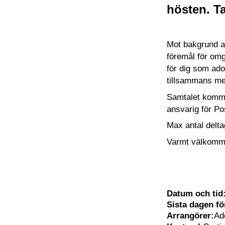
hösten. T
Mot bakgrund a
föremål för omg
för dig som adop
tillsammans med
Samtalet komme
ansvarig för Po
Max antal delta
Varmt välkomm
Datum och tid
Sista dagen f
Arrangörer:
Ad