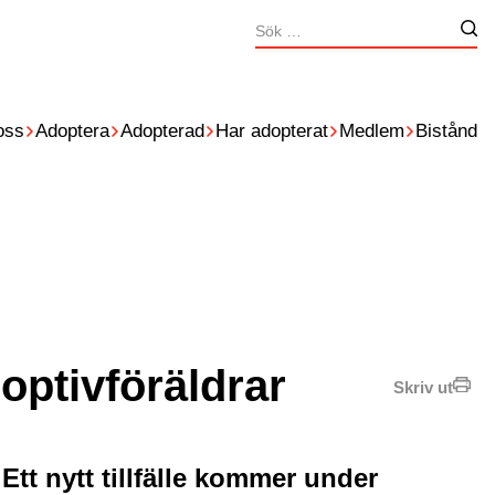
Sök
Nä
efter:
oss
Adoptera
Adopterad
Har adopterat
Medlem
Bistånd
doptivföräldrar
Skriv ut
Ett nytt tillfälle kommer under