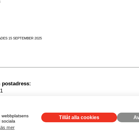
s
DES 15 SEPTEMBER 2025
Besöksadress
1
kholm
om webbplatsens
Tillåt alla cookies
Av
 sociala
Läs mer