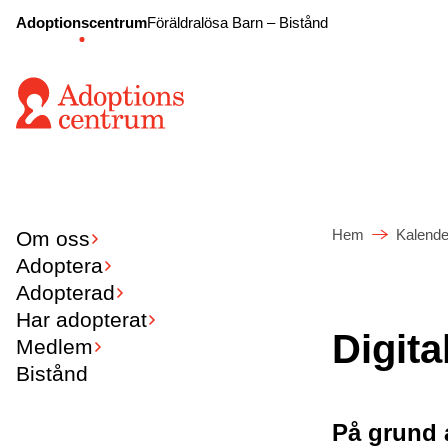
Adoptionscentrum
Föräldralösa Barn – Bistånd
Hem
Kalende
Om oss
Adoptera
Adopterad
Har adopterat
Digita
Medlem
Bistånd
På grund a