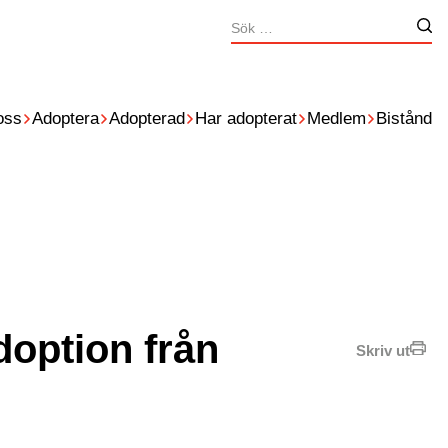
Sök
Nä
efter:
oss
Adoptera
Adopterad
Har adopterat
Medlem
Bistånd
doption från
Skriv ut