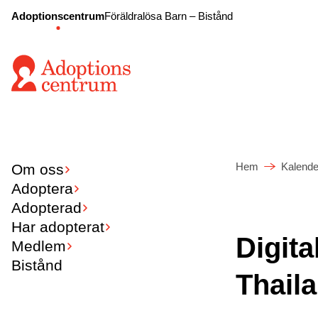
Adoptionscentrum
Föräldralösa Barn – Bistånd
Hem
Kalende
Om oss
Adoptera
Adopterad
Har adopterat
Digita
Medlem
Bistånd
Thail