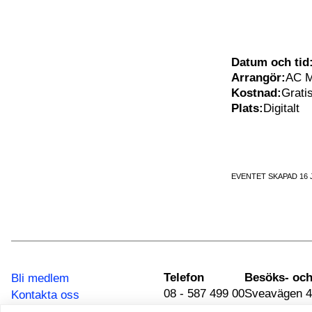
Datum och tid
Arrangör:
AC 
Kostnad:
Grati
Plats:
Digitalt
EVENTET SKAPAD 16 
Telefon
Bli medlem
08 - 587 499 00
Sveavägen 4
Kontakta oss
111 34 Stoc
Integritetspolicy