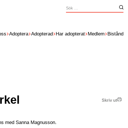
Sök
Nä
efter:
oss
Adoptera
Adopterad
Har adopterat
Medlem
Bistånd
rkel
Skriv ut
mmans med Sanna Magnusson.