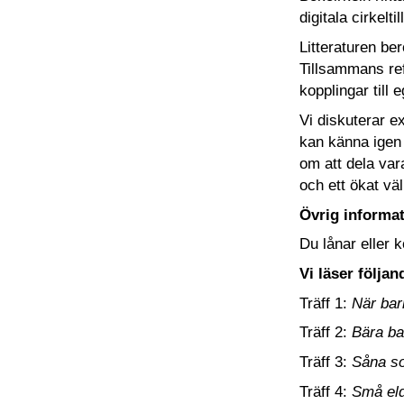
digitala cirkel
Litteraturen ber
Tillsammans ref
kopplingar till
Vi diskuterar e
kan känna igen 
om att dela vara
och ett ökat vä
Övrig informa
Du lånar eller 
Vi läser följa
Träff 1:
När bar
Träff 2:
Bära b
Träff 3:
Såna so
Träff 4:
Små eld