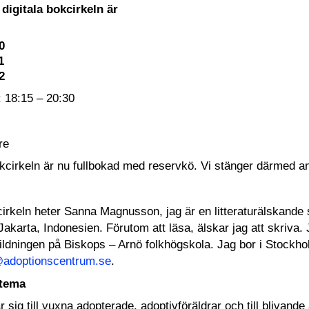
digitala bokcirkeln är
0
1
12
a: 18:15 – 20:30
are
kcirkeln är nu fullbokad med reservkö. Vi stänger därmed a
irkeln heter Sanna Magnusson, jag är en litteraturälskande s
Jakarta, Indonesien. Förutom att läsa, älskar jag att skriva. 
tbildningen på Biskops – Arnö folkhögskola. Jag bor i Stockh
adoptionscentrum.se
.
 tema
r sig till vuxna adopterade, adoptivföräldrar och till blivand