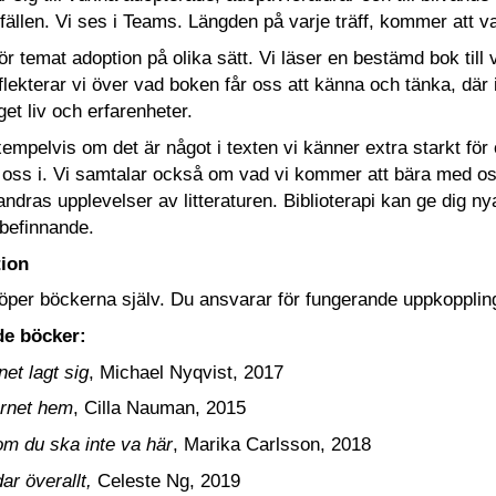
tillfällen. Vi ses i Teams. Längden på varje träff, kommer at
ör temat adoption på olika sätt. Vi läser en bestämd bok till 
lekterar vi över vad boken får oss att känna och tänka, där in
 eget liv och erfarenheter.
xempelvis om det är något i texten vi känner extra starkt för 
oss i. Vi samtalar också om vad vi kommer att bära med oss 
ndras upplevelser av litteraturen. Biblioterapi kan ge dig nya 
lbefinnande.
tion
köper böckerna själv. Du ansvarar för fungerande uppkoppli
nde böcker:
net lagt sig
, Michael Nyqvist, 2017
arnet hem
, Cilla Nauman, 2015
m du ska inte va här
, Marika Carlsson, 2018
ar överallt,
Celeste Ng, 2019