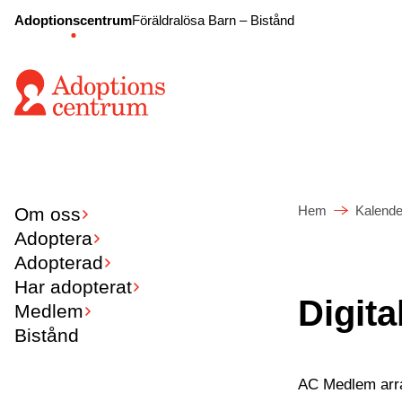
Adoptionscentrum
Föräldralösa Barn – Bistånd
Hem
Kalende
Om oss
Adoptera
Adopterad
Har adopterat
Digita
Medlem
Bistånd
AC Medlem arrag